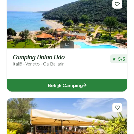
Filters opslaan
1/4
Populaire filters
Camping Union Lido
5/5
Type accommodatie
Italië - Veneto - Ca' Ballarin
Zwemmen
Bekijk Camping
Algemeen
Sport en vrije tijd