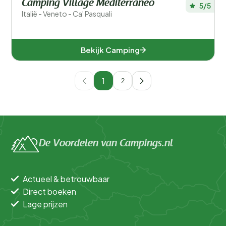
Camping Village Mediterraneo
5/5
Italië - Veneto - Ca' Pasquali
Bekijk Camping
1
2
De Voordelen van Campings.nl
Actueel & betrouwbaar
Direct boeken
Lage prijzen