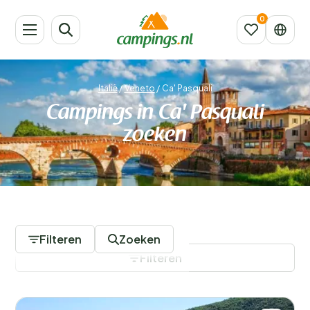
Italië
/
Veneto
/
Ca' Pasquali
Campings in Ca' Pasquali
zoeken
22 Campings
Filteren
Zoeken
Filteren