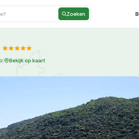
Zoeken
B
en?
Bekijk op kaart
o
|