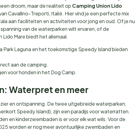
geen droom, maar de realiteit op
Camping Union Lido
an Cavallino-Treporti, Italië. Hier vind je een perfecte mix
a aan faciliteiten en activiteiten voor jong en oud. Of je nu
e spanning van de waterparken wilt ervaren, of de
n Lido Mare biedt het allemaal.
ua Park Laguna en het toekomstige Speedy Island bieden
irect aan de camping.
ngen voor honden in het Dog Camp.
ten: Waterpret en meer
ezier en ontspanning. De twee uitgebreide waterparken,
enkort Speedy Island), zijn een paradijs voor waterratten.
n en kinderzwembaden is er voor elk wat wils. Voor de
in 2025 worden er nog meer avontuurlijke zwembaden en