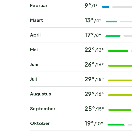
9°
Februari
/1°
13°
Maart
/4°
17°
April
/8°
22°
Mei
/12°
26°
Juni
/16°
29°
Juli
/18°
29°
Augustus
/18°
25°
September
/15°
19°
Oktober
/10°