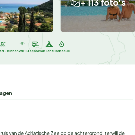
+ 113 foto's
d - binnen
WIFI
Stacaravan
Tent
Barbecue
ragen
ruis van de Adriatische Zee op de achtergrond, terwijl de