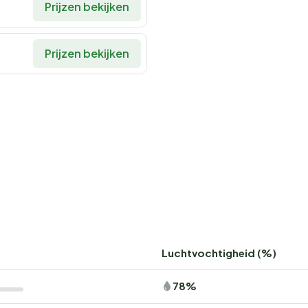
Prijzen bekijken
 en wandelpaden in de regio. En in de zomer kun je genieten
rfect zijn voor schaatsen of een bezoek aan de
Prijzen bekijken
jke vakantie
nde vogels en de geur van verse broodjes? Boek nu jouw plek
vergetelijke kampeervakantie! Wees er snel bij, want
n
Luchtvochtigheid (%)
78%