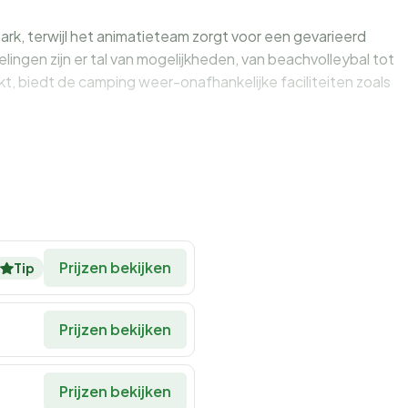
ark, terwijl het animatieteam zorgt voor een gevarieerd
elingen zijn er tal van mogelijkheden, van beachvolleybal tot
kt, biedt de camping weer-onafhankelijke faciliteiten zoals
re ontdekkingen
maken over eten en drinken. De camping biedt een breed
rants tot snelle snacks. Proef de lokale specialiteiten in
n een snelle hap bij de foodtrucks. Voor kampeerders die
broodjesservice beschikbaar.
Prijzen bekijken
Tip
ten van buffetten en barbecue-avonden. Er zijn ook
Prijzen bekijken
chikbaar, zodat iedereen kan genieten van een heerlijke
Prijzen bekijken