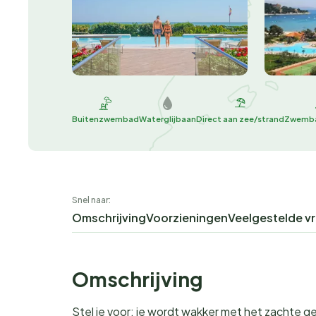
Buitenzwembad
Waterglijbaan
Direct aan zee/strand
Zwemba
Snel naar:
Omschrijving
Voorzieningen
Veelgestelde v
Omschrijving
Stel je voor: je wordt wakker met het zachte ge