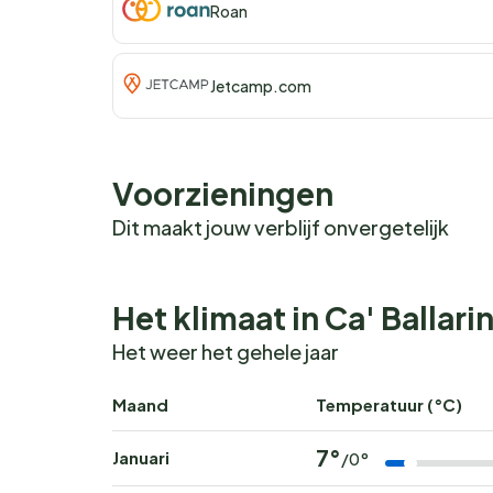
Roan
natuurliefhebbers zijn er prachtige fietsroutes
van watersporten, terwijl de wintermaanden pe
kerstmarkten.
Jetcamp.com
Boek nu jouw onvergeteli
Wil jij wakker worden met het geluid van fluite
Voorzieningen
bij
Camping Union Lido Mare
en beleef een on
Dit maakt jouw verblijf onvergetelijk
populaire periodes zijn snel volgeboekt.
Het klimaat in Ca' Ballari
Het weer het gehele jaar
Maand
Temperatuur (°C)
7°
Januari
/0°