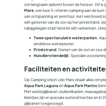
zon langzaam opkomt boven de horizon. Dit is 
Mare
, een luxe 5-sterren camping aan de kust v
van ontspanning en avontuur, met een breed scal
wilt genieten van de zon op het privéstrand, d
nabijgelegen stad Venetië wilt verkennen, Unio
Twee spectaculaire waterparken
: Aq
eindeloos waterplezier.
Privéstrand
: Geniet van de zon en zee d
Huisdiervriendelijk
: Speciale voorzieni
Faciliteiten en activitei
Op Camping Union Lido Mare draait alles om pl
Aqua Park Laguna
en
Aqua Park Marino
(binn
Met waterglijbanen, bubbelbaden, massagebade
kleintjes zijn er speciale waterattracties en 
glijbanen toegevoegd.