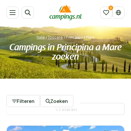
Italië
/
Toscane
/
Principina a Mare
Campings in Principina a Mare
zoeken
12 Campings
Filteren
Zoeken
Filteren