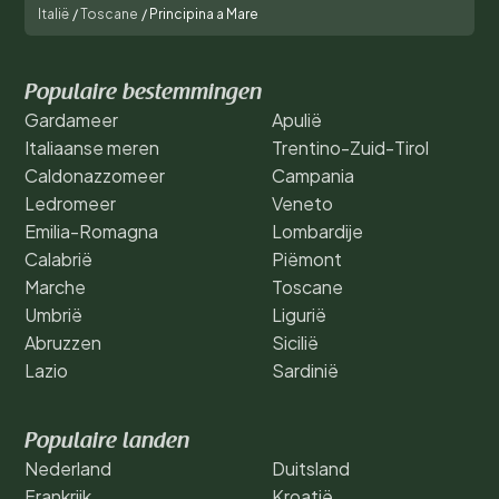
Italië
/
Toscane
/
Principina a Mare
Populaire bestemmingen
Gardameer
Apulië
Italiaanse meren
Trentino-Zuid-Tirol
Caldonazzomeer
Campania
Ledromeer
Veneto
Emilia-Romagna
Lombardije
Calabrië
Piëmont
Marche
Toscane
Umbrië
Ligurië
Abruzzen
Sicilië
Lazio
Sardinië
Populaire landen
Nederland
Duitsland
Frankrijk
Kroatië