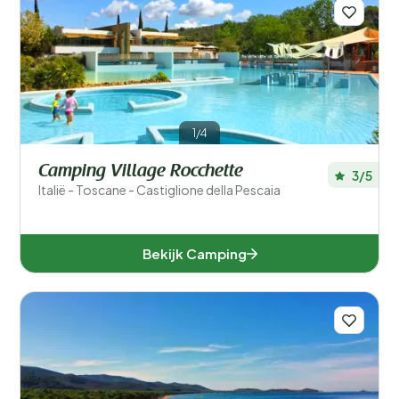
Filters opslaan
Populaire filters
1/4
Type accommodatie
Camping Village Rocchette
3/5
Italië - Toscane - Castiglione della Pescaia
Zwemmen
Algemeen
Bekijk Camping
Sport en vrije tijd