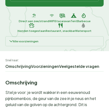
Direct aan zee/strand
WIFI
Stacaravan
Tent
Barbecue
Honden toegestaan
Restaurant, snackbar
Watersport
Alle voorzieningen
Snel naar:
Omschrijving
Voorzieningen
Veelgestelde vragen
Omschrijving
Stel je voor: je wordt wakker in een eeuwenoud
pijnbomenbos, de geur van de zee in je neus en het
geluid van de golven op de achtergrond. Dit is