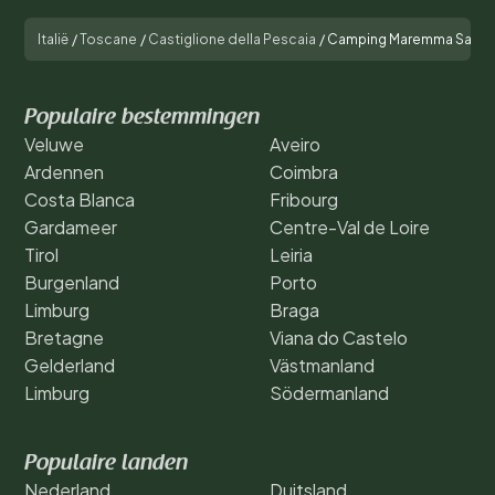
Italië
/
Toscane
/
Castiglione della Pescaia
/
Camping Maremma Sans 
Populaire bestemmingen
Veluwe
Aveiro
Ardennen
Coimbra
Costa Blanca
Fribourg
Gardameer
Centre-Val de Loire
Tirol
Leiria
Burgenland
Porto
Limburg
Braga
Bretagne
Viana do Castelo
Gelderland
Västmanland
Limburg
Södermanland
Populaire landen
Nederland
Duitsland