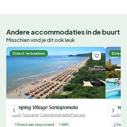
Andere accommodaties in de buurt
Misschien vind je dit ook leuk
Direct te boeken
Direct 
Camping Village Santapomata
Campin
Italië
/
Toscane
/
Castiglione della Pescaia
Italië
/
To
Direct aan zee/strand
WIFI
Zwemb