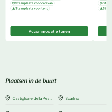
Staanplaats voor caravan
Staan
Staanplaats voor tent
Staan
Accommodatie tonen
Plaatsen in de buurt
Castiglione della Pescaia
Scarlino