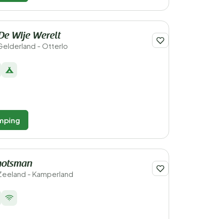
De Wije Werelt
Gelderland - Otterlo
mping
hotsman
Zeeland - Kamperland