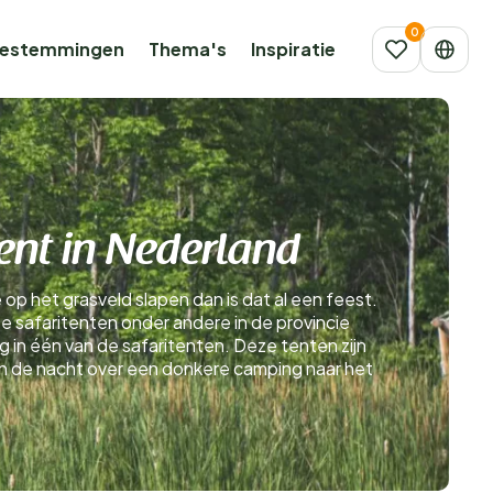
estemmingen
Thema's
Inspiratie
ent in Nederland
op het grasveld slapen dan is dat al een feest.
eze safaritenten onder andere in de provincie
 in één van de safaritenten. Deze tenten zijn
n in de nacht over een donkere camping naar het