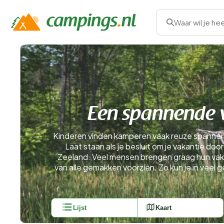
Waar wil je he
Een spannende v
Kinderen vinden kamperen vaak reuze spannend. 
Laat staan als je besluit om je vakantie doo
Zeeland. Veel mensen brengen graag hun vakan
van alle gemakken voorzien. Zo kun je in veel 
Lijst
Kaart