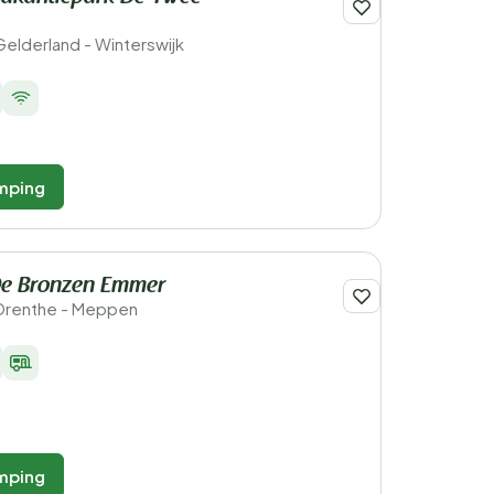
Gelderland - Winterswijk
mping
e Bronzen Emmer
 Drenthe - Meppen
mping