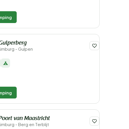
mping
Gulperberg
Limburg - Gulpen
mping
Poort van Maastricht
imburg - Berg en Terblijt