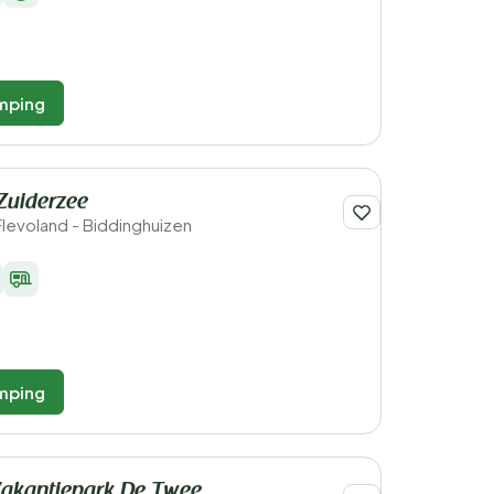
mping
Zuiderzee
Flevoland - Biddinghuizen
mping
akantiepark De Twee