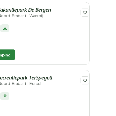
akantiepark De Bergen
Noord-Brabant - Wanroij
mping
creatiepark TerSpegelt
Noord-Brabant - Eersel