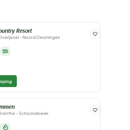
ountry Resort
Overijssel - Noord Deurningen
mping
Emmen
 Drenthe - Schoonebeek