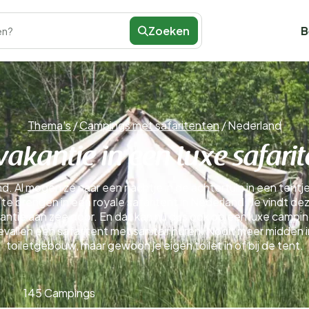
Zoeken
B
en?
Thema's
/
Campings met safaritenten
/
Nederland
akantie in een luxe safarit
Al mogen ze naar een nachtje in de achtertuin in een tentje 
r te brengen in een royale safaritent in Nederland. Je vindt d
tie aan zee door. En dat kan nu dus ook op een luxe camping
gevallen een safaritent met sanitair huren. Nooit meer midde
toiletgebouw, maar gewoon je eigen toilet in of bij de tent.
145 Campings