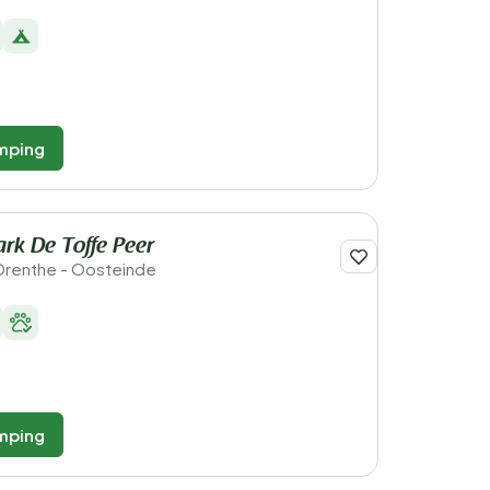
mping
rk De Toffe Peer
Drenthe - Oosteinde
mping