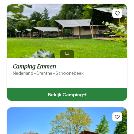
een kampeervakantie.
Meer lezen
1/4
Filters opslaan
Camping Emmen
Nederland - Drenthe - Schoonebeek
Plaatsen
Bekijk Camping
Populaire filters
Type accommodatie
Zwemmen