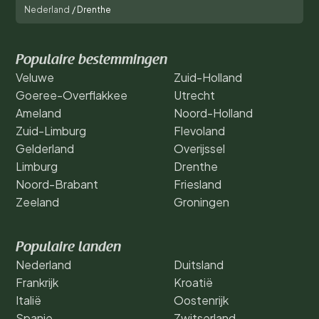
Nederland
/
Drenthe
Populaire bestemmingen
Veluwe
Zuid-Holland
Goeree-Overflakkee
Utrecht
Ameland
Noord-Holland
Zuid-Limburg
Flevoland
Gelderland
Overijssel
Limburg
Drenthe
Noord-Brabant
Friesland
Zeeland
Groningen
Populaire landen
Nederland
Duitsland
Frankrijk
Kroatië
Italië
Oostenrijk
Spanje
Zwitserland