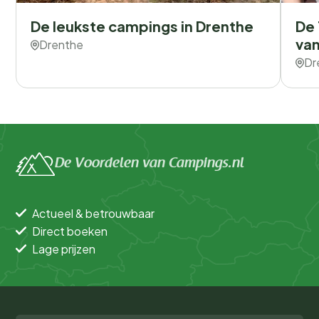
De leukste campings in Drenthe
De 
van
Drenthe
Dr
De Voordelen van Campings.nl
Actueel & betrouwbaar
Direct boeken
Lage prijzen