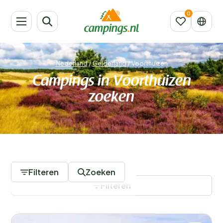
Nederland
/
Gelderland
/
Voorthuizen
Campings in Voorthuizen
zoeken
30 Campings
Filteren
Zoeken
Filteren