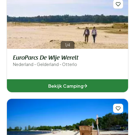
Filters opslaan
1/4
Populaire filters
EuroParcs De Wije Werelt
Type accommodatie
Nederland - Gelderland - Otterlo
Zwemmen
Bekijk Camping
Algemeen
Sport en vrije tijd