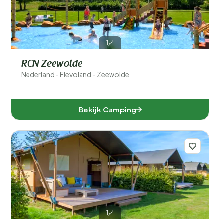
1/4
RCN Zeewolde
Nederland - Flevoland - Zeewolde
Bekijk Camping
1/4