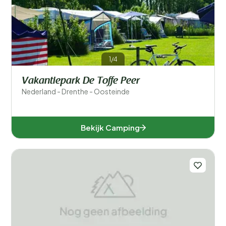
Filters opslaan
1/4
Populaire filters
Vakantiepark De Toffe Peer
Type accommodatie
Nederland - Drenthe - Oosteinde
Zwemmen
Bekijk Camping
Algemeen
Sport en vrije tijd