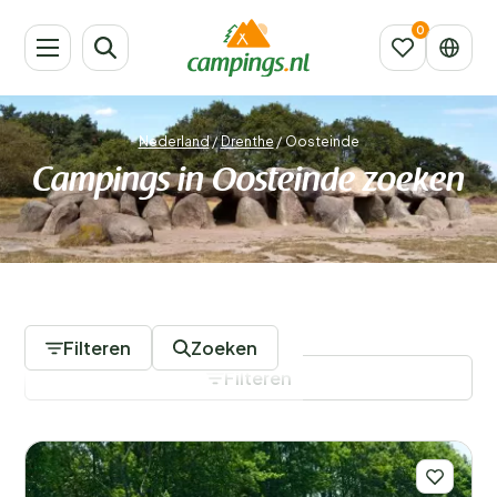
Nederland
/
Drenthe
/
Oosteinde
Campings in Oosteinde zoeken
23 Campings
Filteren
Zoeken
Filteren