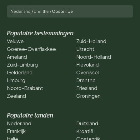
Nederland
/
Drenthe
/
Oosteinde
Populaire bestemmingen
Veluwe
Zuid-Holland
Goeree-Overflakkee
Utrecht
Ameland
Noord-Holland
Zuid-Limburg
Flevoland
Gelderland
Overijssel
Limburg
Drenthe
Noord-Brabant
Friesland
Zeeland
Groningen
Populaire landen
Nederland
Duitsland
Frankrijk
Kroatië
Italië
Oostenrijk