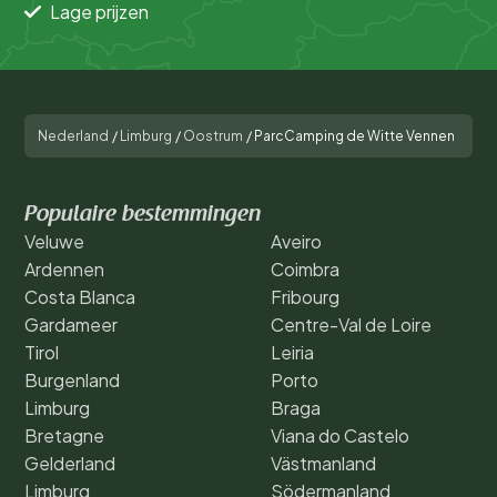
Lage prijzen
Nederland
/
Limburg
/
Oostrum
/
ParcCamping de Witte Vennen
Populaire bestemmingen
Veluwe
Aveiro
Ardennen
Coimbra
Costa Blanca
Fribourg
Gardameer
Centre-Val de Loire
Tirol
Leiria
Burgenland
Porto
Limburg
Braga
Bretagne
Viana do Castelo
Gelderland
Västmanland
Limburg
Södermanland