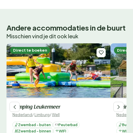
Andere accommodaties in de buurt
Misschien vind je dit ook leuk
Direct te boeken
Direct 
Camping Leukermeer
Klein V
Nederland
/
Limburg
/
Well
Nederla
Zwembad - buiten
Peuterbad
Buit
Zwembad - binnen
WIFI
WIFI