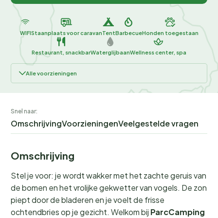
WIFI
Staanplaats voor caravan
Tent
Barbecue
Honden toegestaan
Restaurant, snackbar
Waterglijbaan
Wellness center, spa
Alle voorzieningen
Snel naar:
Omschrijving
Voorzieningen
Veelgestelde vragen
Omschrijving
Stel je voor: je wordt wakker met het zachte geruis van
de bomen en het vrolijke gekwetter van vogels. De zon
piept door de bladeren en je voelt de frisse
ochtendbries op je gezicht. Welkom bij
ParcCamping