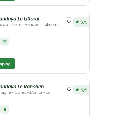
ndaya Le Littoral
5/5
ays de la Loire - Vendée - Talmont-
mping
andaya Le Ranolien
5/5
retagne - Côtes-d'Armor - La