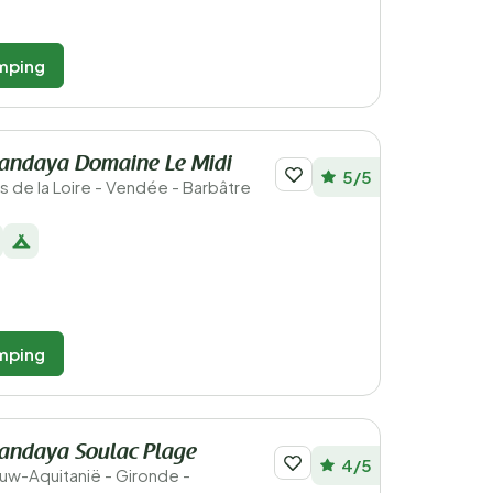
mping
andaya Domaine Le Midi
5/5
ays de la Loire - Vendée - Barbâtre
mping
andaya Soulac Plage
4/5
ieuw-Aquitanië - Gironde -