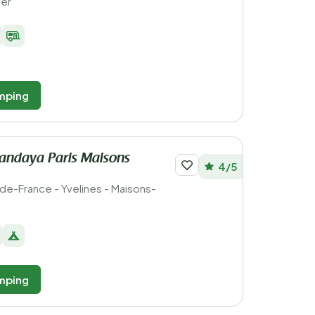
Mer
mping
andaya Paris Maisons
4/5
le-de-France - Yvelines - Maisons-
mping