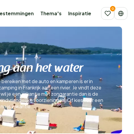
estemmingen
Thema's
Inspiratie
ng aan het water
te bereiken met de auto en kamperen is er in
amping in Frankrijk aan een rivier. Je vindt deze
k, wil je een vakantie met zongarantie dan is de
kindvriendelijke voorzieningen. Of kies voor een
na je vakantie.