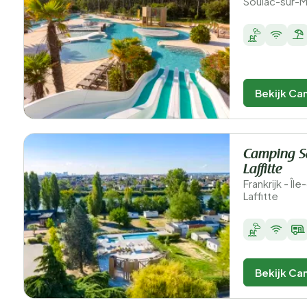
Soulac-sur-
Bekijk Ca
Camping S
Laffitte
Frankrijk - Î
Laffitte
Bekijk Ca