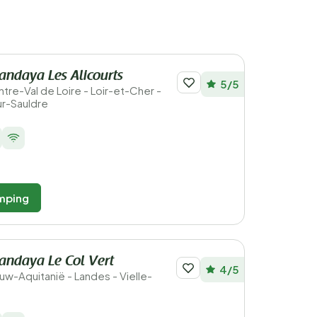
ndaya Les Alicourts
5/5
entre-Val de Loire - Loir-et-Cher -
ur-Sauldre
mping
andaya Le Col Vert
4/5
ieuw-Aquitanië - Landes - Vielle-