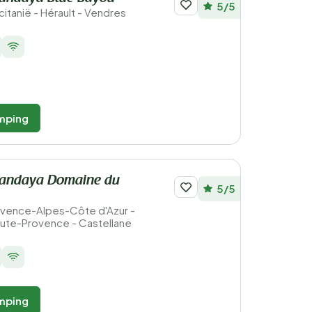
5/5
ccitanië - Hérault - Vendres
mping
andaya Domaine du
5/5
Provence-Alpes-Côte d'Azur -
ute-Provence - Castellane
mping