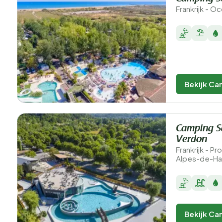
Frankrijk - O
Bekijk Ca
Camping S
Verdon
Frankrijk - 
Alpes-de-Ha
Bekijk Ca