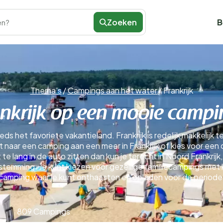
Zoeken
B
en?
Thema's
/
Campings aan het water
/
Frankrijk
nkrijk op een mooie campi
eds het favoriete vakantieland. Frankrijk is redelijk makkelijk 
t naar een camping aan een meer in Frankrijk of kies voor een c
t te lang in de auto zitten dan kun je terecht in Noord Frankrij
estemming. Je kunt kiezen voor gezellige familiecampings met 
camping waar je kunt onthaasten en opladen voor de periode 
809 Campings