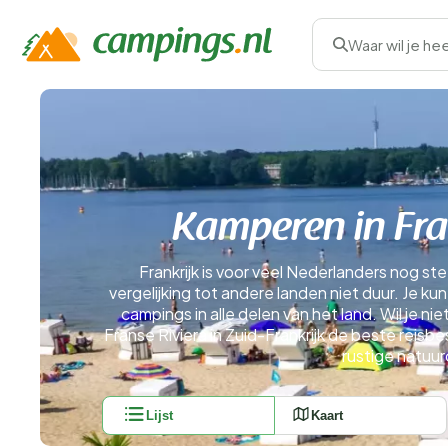
Waar wil je he
Kamperen in Fra
Frankrijk is voor veel Nederlanders nog ste
vergelijking tot andere landen niet duur. Je kun
campings in alle delen van het land. Wil je nie
Franse Riviera in Zuid-Frankrijk de beste reisb
rustige natuur
Lijst
Kaart