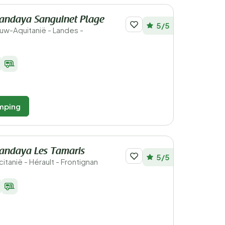
andaya Sanguinet Plage
5/5
ieuw-Aquitanië - Landes -
mping
andaya Les Tamaris
5/5
citanië - Hérault - Frontignan