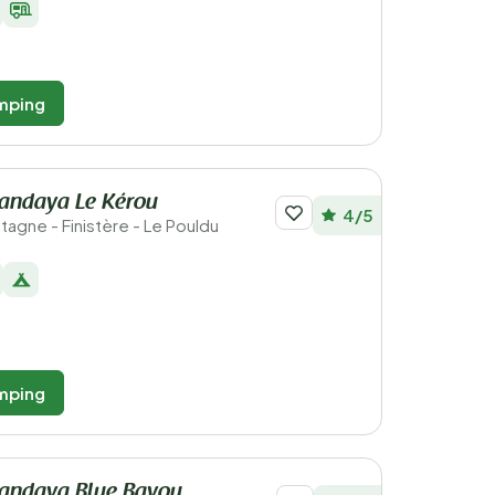
mping
andaya Le Kérou
4/5
etagne - Finistère - Le Pouldu
mping
andaya Blue Bayou