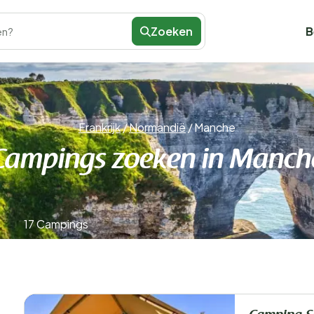
Zoeken
B
en?
Frankrijk
/
Normandië
/
Manche
Campings zoeken in Manch
17 Campings