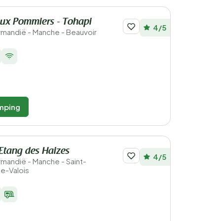
ux Pommiers - Tohapi
4/5
ormandië - Manche - Beauvoir
mping
Etang des Haizes
4/5
ormandië - Manche - Saint-
e-Valois