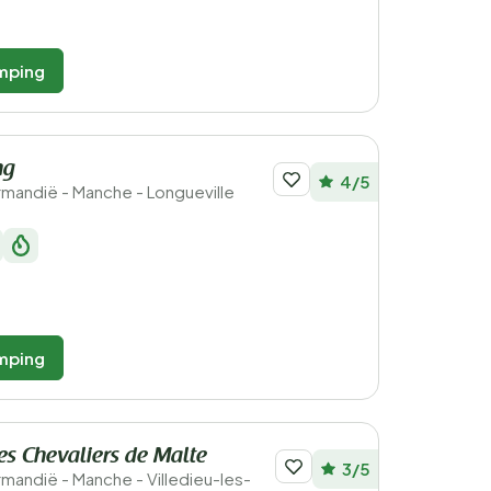
mping
ng
4/5
ormandië - Manche - Longueville
mping
s Chevaliers de Malte
3/5
ormandië - Manche - Villedieu-les-