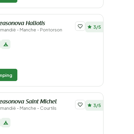
easonova Haliotis
3/5
Normandië - Manche - Pontorson
mping
easonova Saint Michel
3/5
ormandië - Manche - Courtils