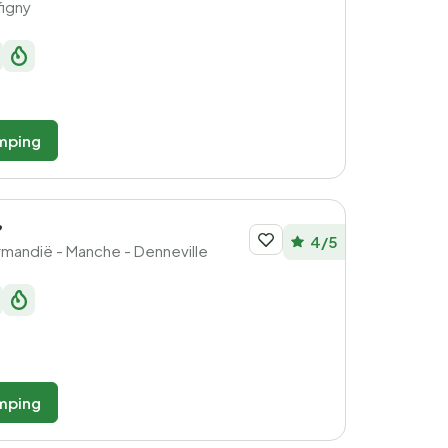
igny
mping
e
4/5
ormandië - Manche - Denneville
mping