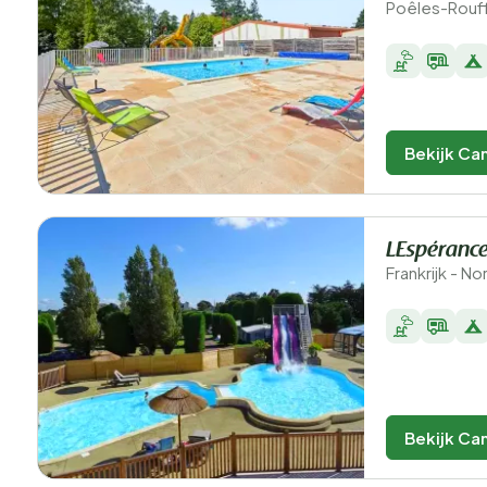
Poêles-Rouff
Bekijk Ca
LEspéranc
Frankrijk - N
Bekijk Ca