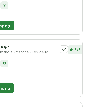
mping
arge
5/5
ormandië - Manche - Les Pieux
mping