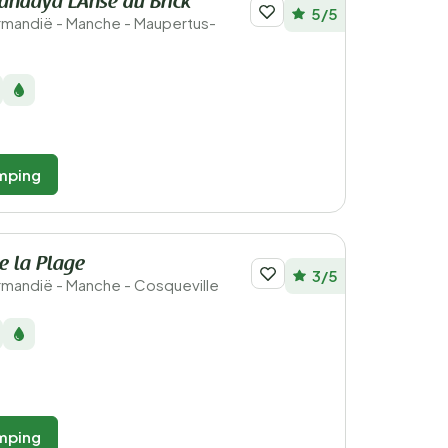
andaya LAnse du Brick
5/5
Normandië - Manche - Maupertus-
mping
e la Plage
3/5
ormandië - Manche - Cosqueville
mping