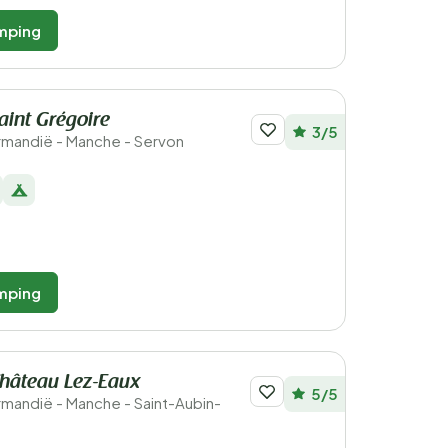
mping
int Grégoire
3/5
ormandië - Manche - Servon
mping
hâteau Lez-Eaux
5/5
ormandië - Manche - Saint-Aubin-