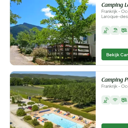
Camping L
Frankrijk - O
Laroque-des
Bekijk Ca
Camping P
Frankrijk - Oc