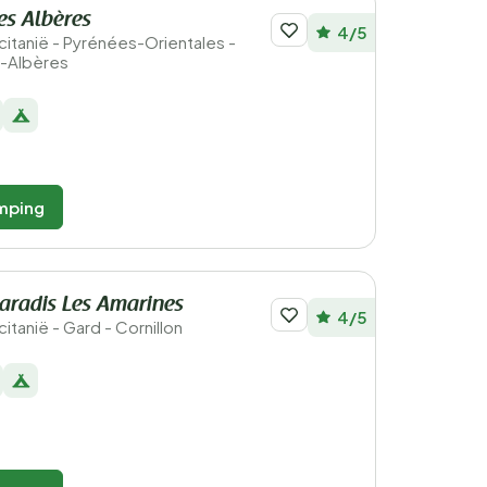
es Albères
4/5
ccitanië - Pyrénées-Orientales -
-Albères
mping
aradis Les Amarines
4/5
citanië - Gard - Cornillon