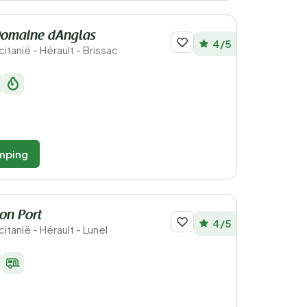
omaine dAnglas
4/5
citanië - Hérault - Brissac
mping
on Port
4/5
citanië - Hérault - Lunel