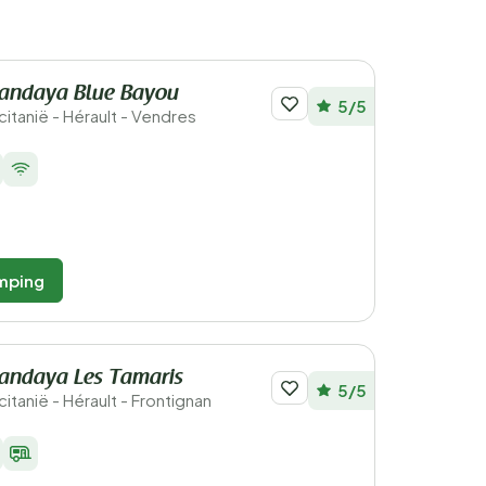
andaya Blue Bayou
5/5
ccitanië - Hérault - Vendres
mping
andaya Les Tamaris
5/5
citanië - Hérault - Frontignan