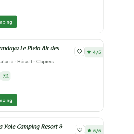
mping
ndaya Le Plein Air des
4/5
citanië - Hérault - Clapiers
mping
a Yole Camping Resort &
5/5