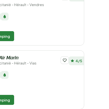
ccitanië - Hérault - Vendres
mping
Air Marin
4/5
citanië - Hérault - Vias
mping