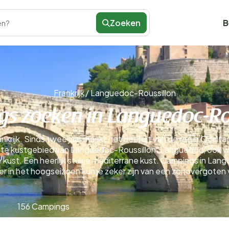
Zoeken
B
en?
Frankrijk
/
Languedoc-Roussillon
s zoeken in Languedoc-Ro
krijk. Sinds twee jaar maakt het deel uit van de regio Occita
te kustgebied van Languedoc-Roussillon. Languedoc, ook w
 kust. Een heerlijk stukje mediterrane kust. Campings in Langu
r in het hoogseizoen kun je zeker zijn van een zonovergoten 
156 Campings