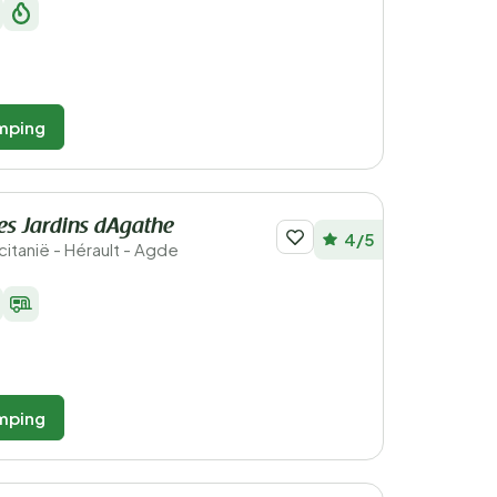
mping
s Jardins dAgathe
4/5
ccitanië - Hérault - Agde
mping