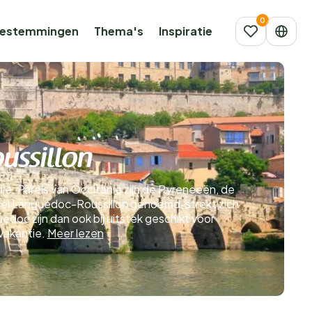
estemmingen
Thema's
Inspiratie
ussillon
nië. Parels van Occitanië zijn de Pyreneeën, de
el Languedoc-Roussillon genoemd, strekt zich
edoc zijn dan ook bij uitstek geschikt voor
vakantie.
Meer lezen