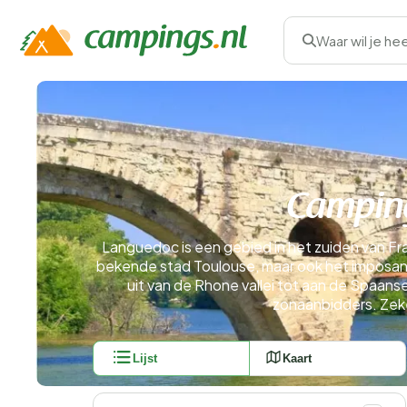
Waar wil je he
Camping
Languedoc is een gebied in het zuiden van Fran
bekende stad Toulouse, maar ook het imposan
uit van de Rhone vallei tot aan de Spaanse
zonaanbidders. Zeke
Lijst
Kaart