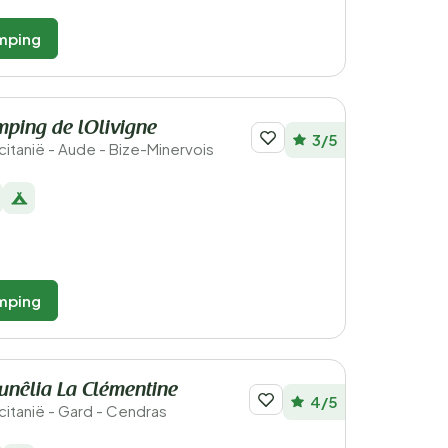
mping
ping de lOlivigne
3/5
ccitanië - Aude - Bize-Minervois
mping
unêlia La Clémentine
4/5
ccitanië - Gard - Cendras