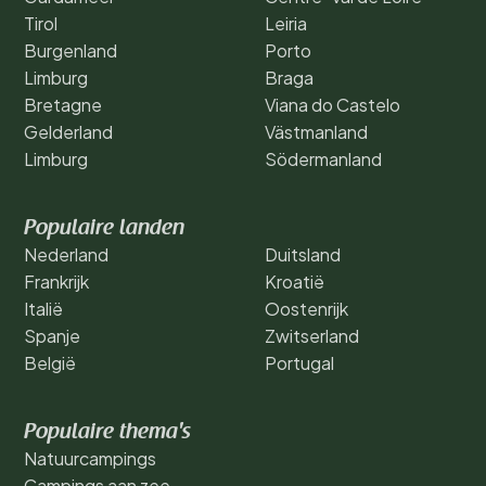
Tirol
Leiria
Burgenland
Porto
Limburg
Braga
Bretagne
Viana do Castelo
Gelderland
Västmanland
Limburg
Södermanland
Populaire landen
Nederland
Duitsland
Frankrijk
Kroatië
Italië
Oostenrijk
Spanje
Zwitserland
België
Portugal
Populaire thema's
Natuurcampings
Campings aan zee