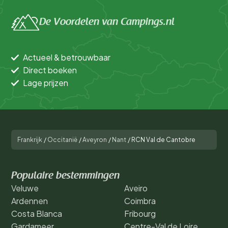
De Voordelen van Campings.nl
Actueel & betrouwbaar
Direct boeken
Lage prijzen
Frankrijk
/
Occitanië
/
Aveyron
/
Nant
/
RCN Val de Cantobre
Populaire bestemmingen
Veluwe
Aveiro
Ardennen
Coimbra
Costa Blanca
Fribourg
Gardameer
Centre-Val de Loire