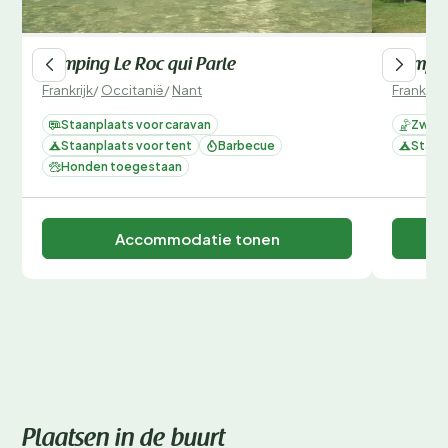
Camping Le Roc qui Parle
Campin
Frankrijk
/
Occitanië
/
Nant
Frankrijk
Staanplaats voor caravan
Zwemb
Staanplaats voor tent
Barbecue
Staan
Honden toegestaan
Accommodatie tonen
Plaatsen in de buurt