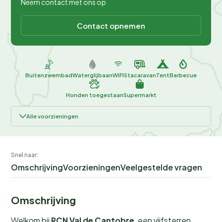
Neem contact met ons op
Contact opnemen
Buitenzwembad
Waterglijbaan
WIFI
Stacaravan
Tent
Barbecue
Honden toegestaan
Supermarkt
Alle voorzieningen
Snel naar:
Omschrijving
Voorzieningen
Veelgestelde vragen
Omschrijving
Welkom bij
RCN Val de Cantobre
, een vijfsterren