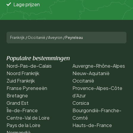
Lage prijzen
Frankrijk
/
Occitanië
/
Aveyron
/
Peyreleau
Populaire bestemmingen
Nord-Pas-de-Calais
Auvergne-Rhône-Alpes
Noord Frankrijk
Nieuw-Aquitanië
Zuid Frankrijk
Occitanië
Franse Pyreneeën
Provence-Alpes-Côte
Bretagne
d'Azur
Grand Est
Corsica
Île-de-France
Bourgondië-Franche-
Centre-Val de Loire
Comté
Pays de la Loire
Hauts-de-France
Normandië