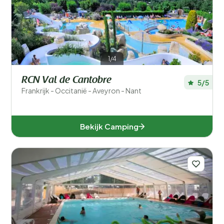
Filters opslaan
1/4
Populaire filters
RCN Val de Cantobre
5/5
Type accommodatie
Frankrijk - Occitanië - Aveyron - Nant
Zwemmen
Bekijk Camping
Algemeen
Sport en vrije tijd