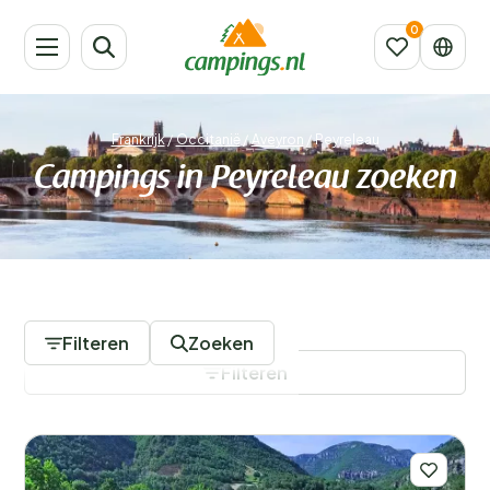
Frankrijk
/
Occitanië
/
Aveyron
/
Peyreleau
Campings in Peyreleau zoeken
20 Campings
Filteren
Zoeken
Filteren