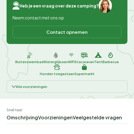
Heb je een vraag over deze camping?
Neem contact met ons op
Contact opnemen
Buitenzwembad
Waterglijbaan
WIFI
Stacaravan
Tent
Barbecue
Honden toegestaan
Supermarkt
Alle voorzieningen
Snel naar:
Omschrijving
Voorzieningen
Veelgestelde vragen