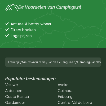
De Voordelen van Campings.nl
Actueel & betrouwbaar
Direct boeken
Lage prijzen
Frankrijk
/
Nieuw-Aquitanië
/
Landes
/
Sanguinet
/
Camping Sandaya Sa
Populaire bestemmingen
Veluwe
Aveiro
Ardennen
Coimbra
Costa Blanca
Fribourg
Gardameer
Centre-Val de Loire