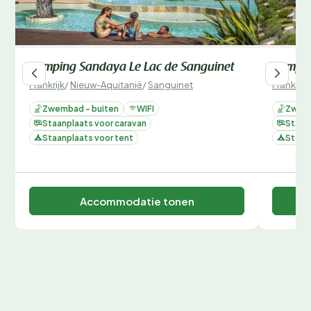
Camping Sandaya Le Lac de Sanguinet
Campin
Frankrijk
/
Nieuw-Aquitanië
/
Sanguinet
Frankrijk
Zwembad - buiten
WIFI
Zwemb
Staanplaats voor caravan
Staan
Staanplaats voor tent
Staan
Accommodatie tonen