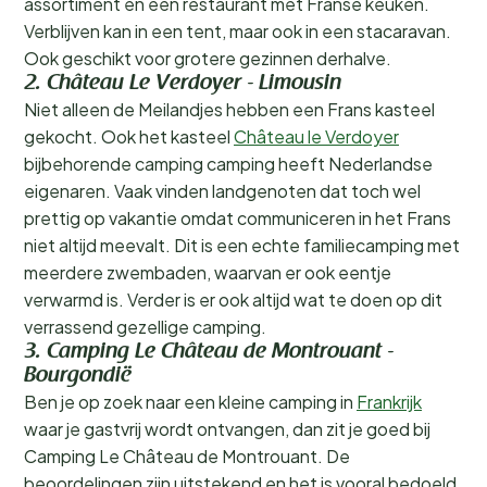
assortiment en een restaurant met Franse keuken.
Verblijven kan in een tent, maar ook in een stacaravan.
Ook geschikt voor grotere gezinnen derhalve.
2. Château Le Verdoyer - Limousin
Niet alleen de Meilandjes hebben een Frans kasteel
gekocht. Ook het kasteel
Château le Verdoyer
bijbehorende camping camping heeft Nederlandse
eigenaren. Vaak vinden landgenoten dat toch wel
prettig op vakantie omdat communiceren in het Frans
niet altijd meevalt. Dit is een echte familiecamping met
meerdere zwembaden, waarvan er ook eentje
verwarmd is. Verder is er ook altijd wat te doen op dit
verrassend gezellige camping.
3. Camping Le Château de Montrouant -
Bourgondië
Ben je op zoek naar een kleine camping in
Frankrijk
waar je gastvrij wordt ontvangen, dan zit je goed bij
Camping Le Château de Montrouant. De
beoordelingen zijn uitstekend en het is vooral bedoeld