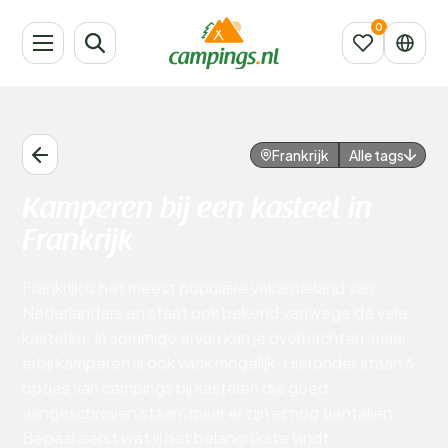
Frankrijk
Alle tags
Kamperen bij een kasteel in
Frankrijk
Frankrijk is het meest populaire vakantieland van
Nederlanders en staat ook bekend vanwege de vele
kastelen. In sommige ervan kan je overnachten, maar
erbij kamperen is ook vaak mogelijk. Hieronder staan 6
opties van campings bij kastelen die goed
aangeschreven staan, maar er zijn er nog tientallen.
Bepaal eerst wat jij het belangrijkste vindt.