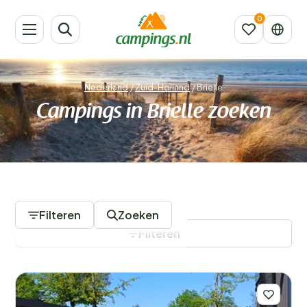
Nederland
/
Zuid-Holland
/
Brielle
Campings in Brielle zoeken
12 Campings
Filteren
Zoeken
Filteren