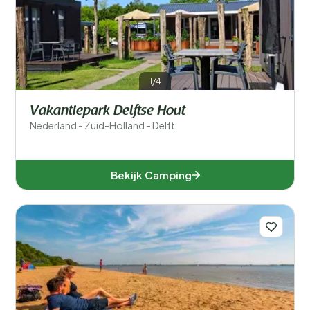
Filters opslaan
Populaire filters
1/4
Type accommodatie
Vakantiepark Delftse Hout
Nederland - Zuid-Holland - Delft
Zwemmen
Algemeen
Bekijk Camping
Sport en vrije tijd