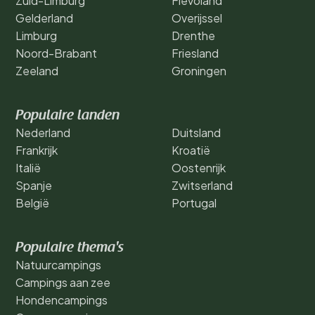
Zuid-Limburg
Flevoland
Gelderland
Overijssel
Limburg
Drenthe
Noord-Brabant
Friesland
Zeeland
Groningen
Populaire landen
Nederland
Duitsland
Frankrijk
Kroatië
Italië
Oostenrijk
Spanje
Zwitserland
België
Portugal
Populaire thema's
Natuurcampings
Campings aan zee
Hondencampings