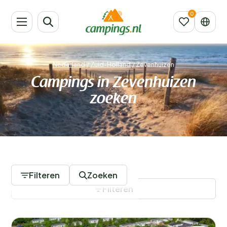
Nederland
/
Zuid-Holland
/
Zevenhuizen
Campings in Zevenhuizen
zoeken
5 Campings
Filteren
Zoeken
Filteren
Filters opslaan