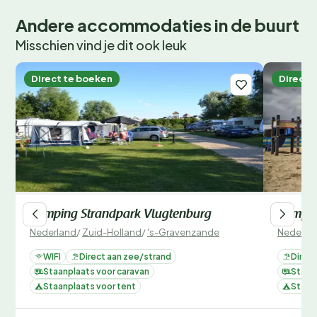
onvergetelijke kampeervakantie! Wees er snel bij, want
Andere accommodaties in de buurt
populaire periodes zijn snel volgeboekt.
Misschien vind je dit ook leuk
Direct te boeken
Direct 
Camping Strandpark Vlugtenburg
Campin
Nederland
/
Zuid-Holland
/
's-Gravenzande
Nederla
WIFI
Direct aan zee/strand
Direc
Staanplaats voor caravan
Staan
Staanplaats voor tent
Staan