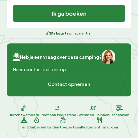
Ik ga boeken
De laagste prijsgarantie!
Heb je een vraag over deze camping?
Neem contact met ons op
Contact opnemen
Buitenzwembad
Direct aan zee/strand
Zwembad - binnen
Stacaravan
Tent
Barbecue
Honden toegestaan
Restaurant, snackbar