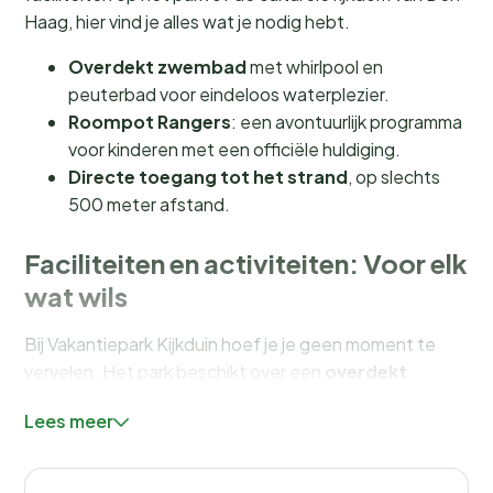
Haag, hier vind je alles wat je nodig hebt.
Overdekt zwembad
met whirlpool en
peuterbad voor eindeloos waterplezier.
Roompot Rangers
: een avontuurlijk programma
voor kinderen met een officiële huldiging.
Directe toegang tot het strand
, op slechts
500 meter afstand.
Faciliteiten en activiteiten: Voor elk
wat wils
Bij Vakantiepark Kijkduin hoef je je geen moment te
vervelen. Het park beschikt over een
overdekt
zwembad
met whirlpool en een apart peuterbad,
Lees meer
ideaal voor een dagje waterpret, ongeacht het weer.
Kinderen kunnen zich uitleven in de diverse
speeltuinen
en deelnemen aan het gevarieerde