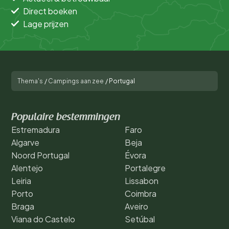
Direct boeken
Lage prijzen
Thema's
/
Campings aan zee
/
Portugal
Populaire bestemmingen
Estremadura
Faro
Algarve
Beja
Noord Portugal
Évora
Alentejo
Portalegre
Leiria
Lissabon
Porto
Coimbra
Braga
Aveiro
Viana do Castelo
Setúbal