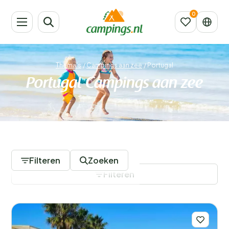
Thema's
/
Campings aan zee
/
Portugal
Portugal Campings aan zee
9 Campings
Filteren
Zoeken
Filteren