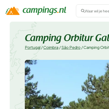
Waar wil je he
Camping Orbitur Gala
Portugal
/
Coimbra
/
São Pedro
/
Camping Orbitu