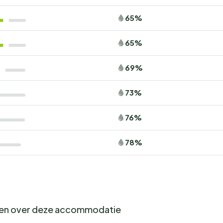
65%
65%
69%
73%
76%
78%
gen over deze accommodatie