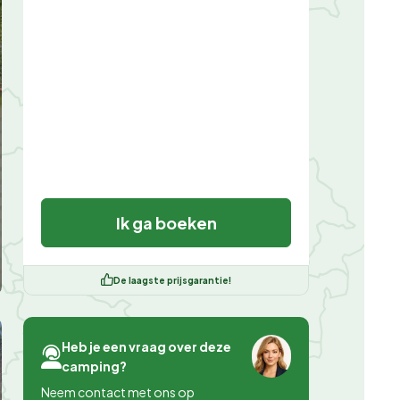
Ik ga boeken
De laagste prijsgarantie!
Heb je een vraag over deze
camping?
Neem contact met ons op