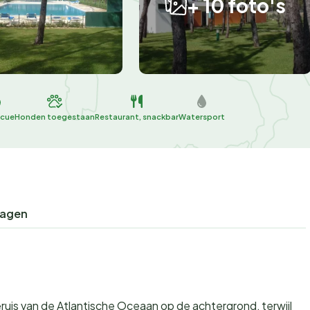
+ 10 foto's
ecue
Honden toegestaan
Restaurant, snackbar
Watersport
ragen
eruis van de Atlantische Oceaan op de achtergrond, terwijl