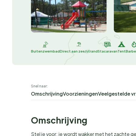
Buitenzwembad
Direct aan zee/strand
Stacaravan
Tent
Barb
Snel naar:
Omschrijving
Voorzieningen
Veelgestelde v
Omschrijving
Stel je voor: je wordt wakker met het zachte g