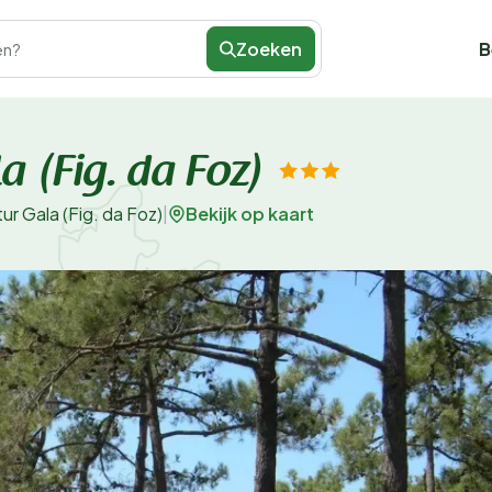
Zoeken
B
en?
 (Fig. da Foz)
Bekijk op kaart
r Gala (Fig. da Foz)
|