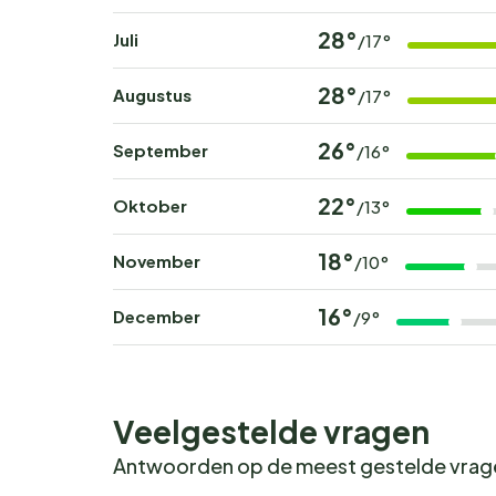
periodes zijn snel volgeboekt.
28°
Juli
/17°
28°
Augustus
/17°
26°
September
/16°
22°
Oktober
/13°
18°
November
/10°
16°
December
/9°
Veelgestelde vragen
Antwoorden op de meest gestelde vra