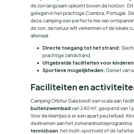
de zon langzaam opkomt boven de horizon. Dit 
gelegen in het prachtige Coimbra, Portugal. S
deze camping een perfecte mix van ontspanning 
de zon, de natuur wilt verkennen of de lokale c
allemaal.
Directe toegang tot het strand:
Slech
prachtige zandstrand.
Uitgebreide faciliteiten voor kinderen
Sportieve mogelijkheden:
Geniet van w
Faciliteiten en activiteit
Camping Orbitur Gala biedt een scala aan facili
buitenzwembad
van 240 m², geopend van 1 ju
Voor de kleintjes is er een apart peuterbad. Ki
deelnemen aan het zomeranimatieprogramma. S
tennisbaan
, het multi-sportveld of de tafelte