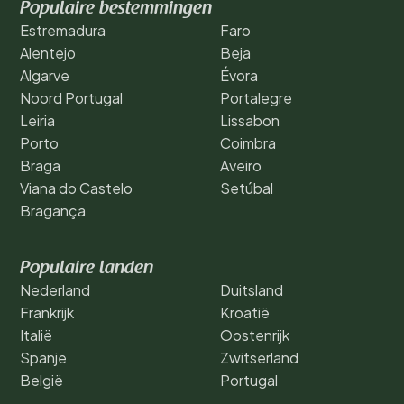
Populaire bestemmingen
Estremadura
Faro
Alentejo
Beja
Algarve
Évora
Noord Portugal
Portalegre
Leiria
Lissabon
Porto
Coimbra
Braga
Aveiro
Viana do Castelo
Setúbal
Bragança
Populaire landen
Nederland
Duitsland
Frankrijk
Kroatië
Italië
Oostenrijk
Spanje
Zwitserland
België
Portugal