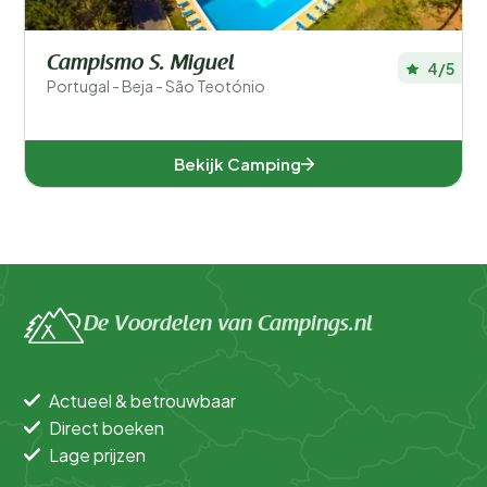
Campismo S. Miguel
4/5
Portugal - Beja - São Teotónio
Bekijk Camping
De Voordelen van Campings.nl
Actueel & betrouwbaar
Direct boeken
Lage prijzen