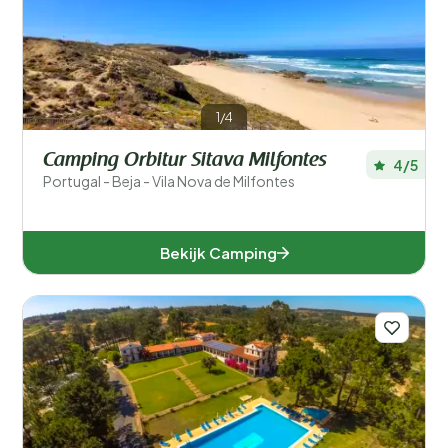
Plaatsen
Populaire filters
Type accommodatie
1/4
Zwemmen
Camping Orbitur Sitava Milfontes
4/5
Portugal - Beja - Vila Nova de Milfontes
Algemeen
Sport en vrije tijd
Bekijk Camping