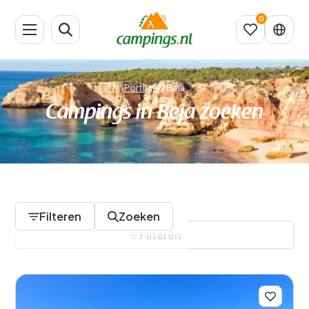
Portugal
/
Beja
Campings in Beja zoeken
2 Campings
Filteren
Zoeken
Filteren
Filters opslaan