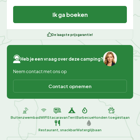
Ik ga boeken
De laagste prijsgarantie!
Heb je een vraag over deze camping?
Neem contact met ons op
Contact opnemen
Buitenzwembad
WIFI
Stacaravan
Tent
Barbecue
Honden toegestaan
Restaurant, snackbar
Waterglijbaan