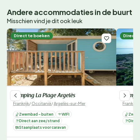
Andere accommodaties in de buurt
Misschien vind je dit ook leuk
Direct te boeken
Direct 
Camping La Plage Argelès
Camping
Frankrijk
/
Occitanië
/
Argelès-sur-Mer
Frankrijk
Zwembad - buiten
WIFI
Zwemb
Direct aan zee/strand
Direc
Staanplaats voor caravan