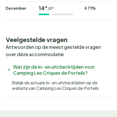
14°
December
71%
/5°
Voor een dag vol avontuur kun je een bezoek brengen
aan het nabijgelegen attractiepark of de dierentuin. En
in de wintermaanden zijn er mogelijkheden om te
schaatsen of de gezellige kerstmarkten te bezoeken.
Veelgestelde vragen
Boek jouw onvergetelijke vakantie
Antwoorden op de meest gestelde vragen
over deze accommodatie
Wil jij wakker worden met het geluid van fluitende
vogels en de geur van verse broodjes? Boek nu jouw
Wat zijn de in- en uitchecktijden voor
plek bij
Camping Les Criques de Porteils
en beleef
Camping Les Criques de Porteils?
een onvergetelijke kampeervakantie! Wees er snel bij,
Bekijk de actuele in- en uitchecktijden op de
want populaire periodes zijn snel volgeboekt.
website van Camping Les Criques de Porteils