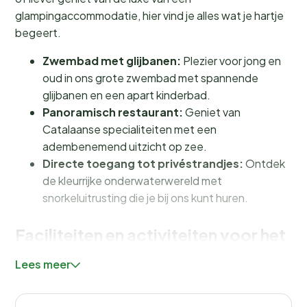
glampingaccommodatie, hier vind je alles wat je hartje
begeert.
Zwembad met glijbanen:
Plezier voor jong en
oud in ons grote zwembad met spannende
glijbanen en een apart kinderbad.
Panoramisch restaurant:
Geniet van
Catalaanse specialiteiten met een
adembenemend uitzicht op zee.
Directe toegang tot privéstrandjes:
Ontdek
de kleurrijke onderwaterwereld met
snorkeluitrusting die je bij ons kunt huren.
Faciliteiten en activiteiten voor het
hele gezin
Lees meer
Op Camping Les Criques de Porteils is er altijd iets te
beleven. Voor de waterliefhebbers is er een groot