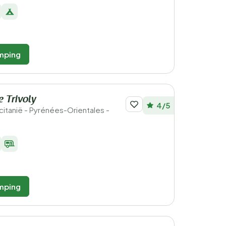
mping
 Trivoly
4/5
ccitanië - Pyrénées-Orientales -
mping