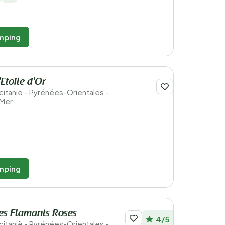
mping
Etoile d'Or
ccitanië - Pyrénées-Orientales -
-Mer
mping
es Flamants Roses
4/5
ccitanië - Pyrénées-Orientales -