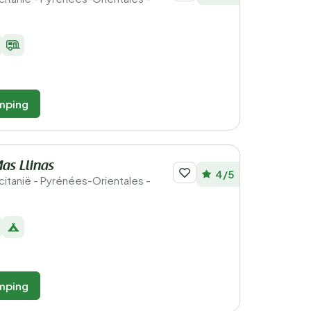
mping
as Llinas
4/5
ccitanië - Pyrénées-Orientales -
mping