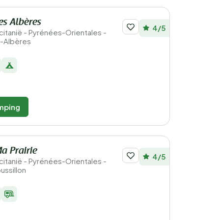
es Albères
4/5
ccitanië - Pyrénées-Orientales -
-Albères
mping
a Prairie
4/5
ccitanië - Pyrénées-Orientales -
ssillon