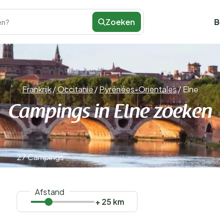
Zoeken
B
en?
Frankrijk
/
Occitanië
/
Pyrénées-Orientales
/
Elne
Campings in Elne zoeken
27 Campings
Afstand
+ 25 km