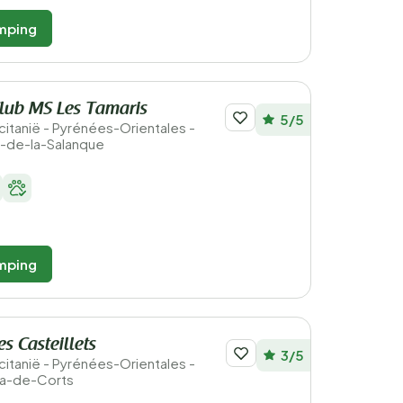
mping
lub MS Les Tamaris
5/5
ccitanië - Pyrénées-Orientales -
t-de-la-Salanque
mping
s Casteillets
3/5
ccitanië - Pyrénées-Orientales -
la-de-Corts