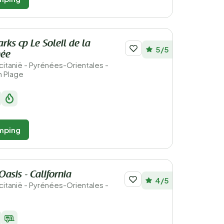
rks cp Le Soleil de la
5/5
née
ccitanië - Pyrénées-Orientales -
n Plage
mping
asis - California
4/5
ccitanië - Pyrénées-Orientales -