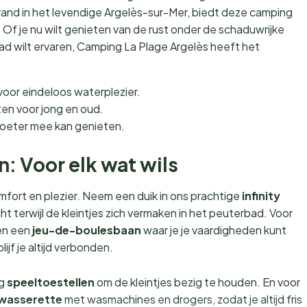
and in het levendige Argelès-sur-Mer, biedt deze camping
Of je nu wilt genieten van de rust onder de schaduwrijke
d wilt ervaren, Camping La Plage Argelès heeft het
oor eindeloos waterplezier.
ten voor jong en oud.
voeter mee kan genieten.
en: Voor elk wat wils
mfort en plezier. Neem een duik in ons prachtige
infinity
cht terwijl de kleintjes zich vermaken in het peuterbad. Voor
n een
jeu-de-boulesbaan
waar je je vaardigheden kunt
lijf je altijd verbonden.
eg
speeltoestellen
om de kleintjes bezig te houden. En voor
wasserette
met wasmachines en drogers, zodat je altijd fris