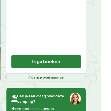
Ik ga boeken
De laagste prijsgarantie!
Heb je een vraag over deze
camping?
Neem contact met ons op