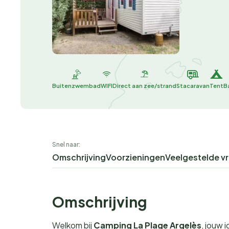
Buitenzwembad
WIFI
Direct aan zee/strand
Stacaravan
Tent
B
Snel naar:
Omschrijving
Voorzieningen
Veelgestelde v
Omschrijving
Welkom bij
Camping La Plage Argelès
, jouw