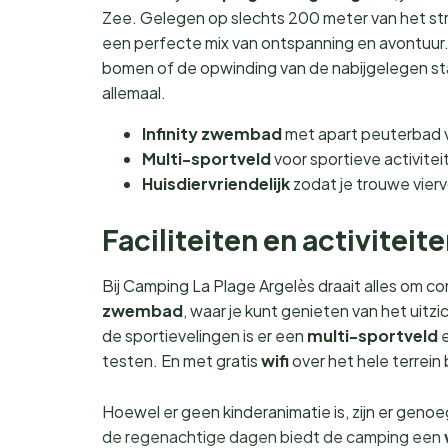
Zee. Gelegen op slechts 200 meter van het str
een perfecte mix van ontspanning en avontuur. 
bomen of de opwinding van de nabijgelegen sta
allemaal.
Infinity zwembad
met apart peuterbad v
Multi-sportveld
voor sportieve activitei
Huisdiervriendelijk
zodat je trouwe vier
Faciliteiten en activiteit
Bij Camping La Plage Argelès draait alles om co
zwembad
, waar je kunt genieten van het uitzi
de sportievelingen is er een
multi-sportveld
e
testen. En met gratis
wifi
over het hele terrein b
Hoewel er geen kinderanimatie is, zijn er geno
de regenachtige dagen biedt de camping een