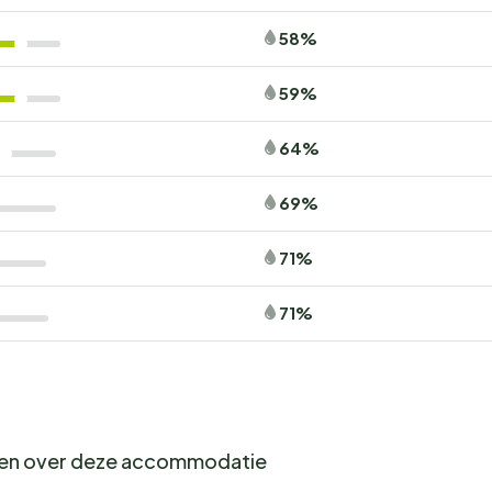
58%
59%
64%
69%
71%
71%
gen over deze accommodatie