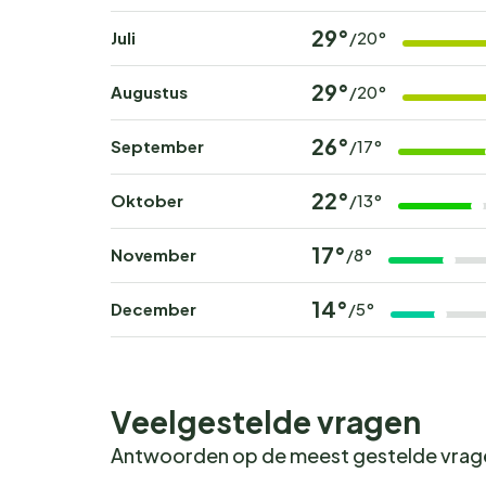
29°
Juli
/20°
29°
Augustus
/20°
26°
September
/17°
22°
Oktober
/13°
17°
November
/8°
14°
December
/5°
Veelgestelde vragen
Antwoorden op de meest gestelde vra