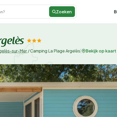
Zoeken
B
en?
gelès
Bekijk op kaart
gelès-sur-Mer
/
Camping La Plage Argelès
|