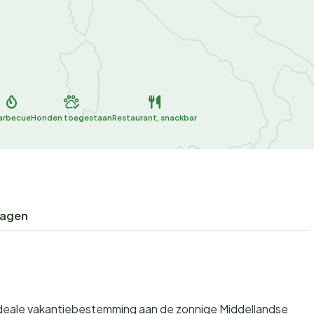
arbecue
Honden toegestaan
Restaurant, snackbar
ragen
 ideale vakantiebestemming aan de zonnige Middellandse