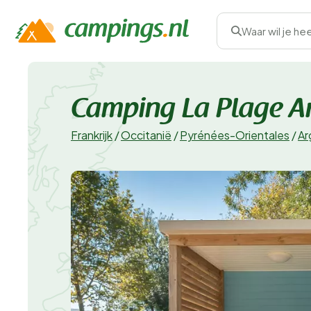
Waar wil je he
Camping La Plage Ar
Frankrijk
/
Occitanië
/
Pyrénées-Orientales
/
Ar