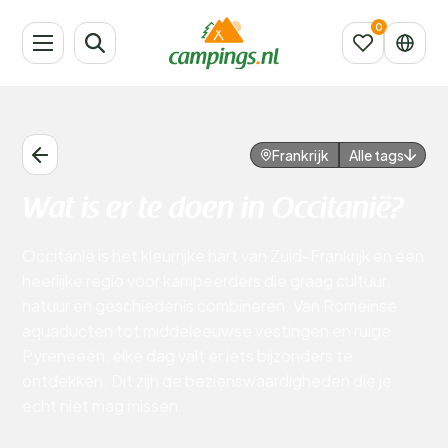
Frankrijk
Alle tags
Wat is er te doen in Occitanië?
Occitanië is het kleurrijke hart van Zuid-Frankrijk en een
heerlijke regio voor kampeerders die graag cultuur,
natuur en geschiedenis combineren. Van Romeinse
aquaducten tot middeleeuwse vestingen en ruige
Pyreneeën, elke dag valt er iets bijzonders te
ontdekken. Dit zijn de bezienswaardigheden die je
echt niet mag missen.