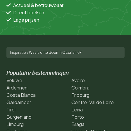
Actueel & betrouwbaar
Direct boeken
Lage prijzen
Inspiratie
/
Wat is er te doen in Occitanië?
Populaire bestemmingen
Veluwe
Aveiro
Ardennen
Coimbra
Costa Blanca
Fribourg
Gardameer
Centre-Val de Loire
Tirol
Leiria
Burgenland
Porto
Limburg
Braga