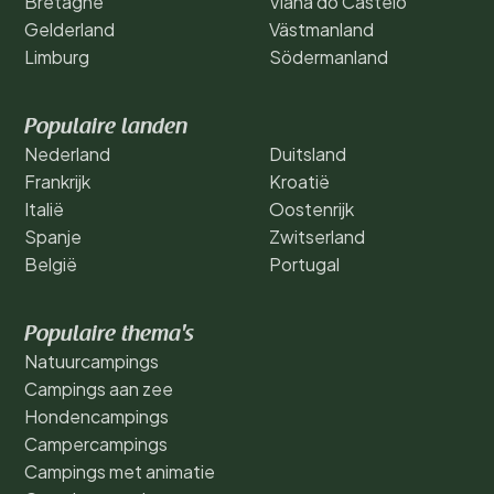
Bretagne
Viana do Castelo
Gelderland
Västmanland
Limburg
Södermanland
Populaire landen
Nederland
Duitsland
Frankrijk
Kroatië
Italië
Oostenrijk
Spanje
Zwitserland
België
Portugal
Populaire thema's
Natuurcampings
Campings aan zee
Hondencampings
Campercampings
Campings met animatie