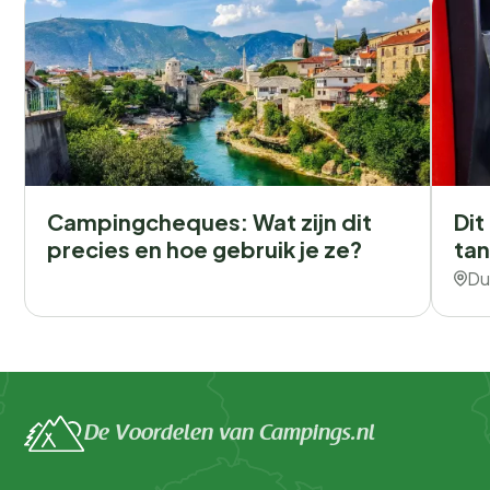
Campingcheques: Wat zijn dit
Dit
precies en hoe gebruik je ze?
tan
Du
De Voordelen van Campings.nl