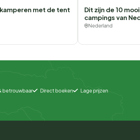
t kamperen met de tent
Dit zijn de 10 moo
campings van Ne
Nederland
& betrouwbaar
Direct boeken
Lage prijzen