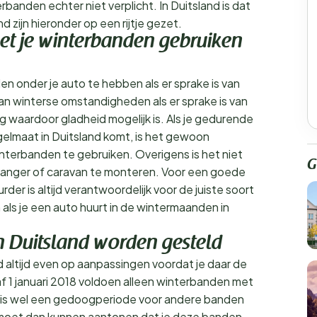
erbanden echter niet verplicht. In Duitsland is dat
 zijn hieronder op een rijtje gezet.
t je winterbanden gebruiken
en onder je auto te hebben als er sprake is van
n winterse omstandigheden als er sprake is van
ing waardoor gladheid mogelijk is. Als je gedurende
elmaat in Duitsland komt, is het gewoon
nterbanden te gebruiken. Overigens is het niet
G
hanger of caravan te monteren. Voor een goede
rder is altijd verantwoordelijk voor de juiste soort
als je een auto huurt in de wintermaanden in
n Duitsland worden gesteld
 altijd even op aanpassingen voordat je daar de
 1 januari 2018 voldoen alleen winterbanden met
 is wel een gedoogperiode voor andere banden
 moet dan kunnen aantonen dat je deze banden