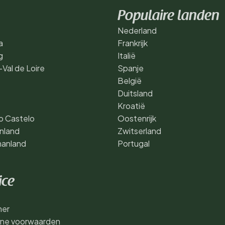
Populaire landen
Nederland
a
Frankrijk
g
Italië
Val de Loire
Spanje
België
Duitsland
Kroatië
o Castelo
Oostenrijk
nland
Zwitserland
anland
Portugal
ice
mer
ne voorwaarden