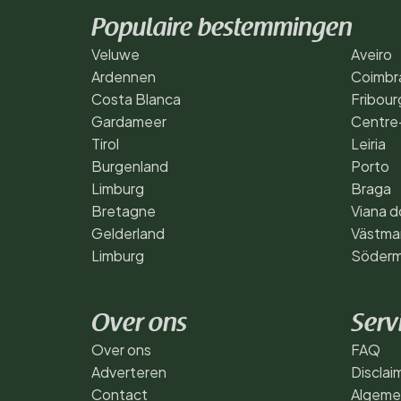
Populaire bestemmingen
Veluwe
Aveiro
Ardennen
Coimbr
Costa Blanca
Fribour
Gardameer
Centre-
Tirol
Leiria
Burgenland
Porto
Limburg
Braga
Bretagne
Viana d
Gelderland
Västma
Limburg
Söderm
Over ons
Serv
Over ons
FAQ
Adverteren
Disclai
Contact
Algeme