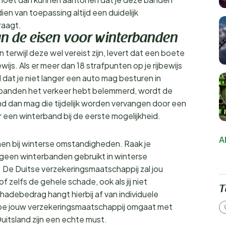
ien van toepassing altijd een duidelijk
raagt.
aan de eisen voor winterbanden
erwijl deze wel vereist zijn, levert dat een boete
ewijs. Als er meer dan 18 strafpunten op je rijbewijs
dat je niet langer een auto mag besturen in
erbanden het verkeer hebt belemmerd, wordt de
nd dan mag die tijdelijk worden vervangen door een
een winterband bij de eerste mogelijkheid.
A
en bij winterse omstandigheden. Raak je
je geen winterbanden gebruikt in winterse
 De Duitse verzekeringsmaatschappij zal jou
of zelfs de gehele schade, ook als jij niet
T
hadebedrag hangt hierbij af van individuele
hoe jouw verzekeringsmaatschappij omgaat met
uitsland zijn een echte must.