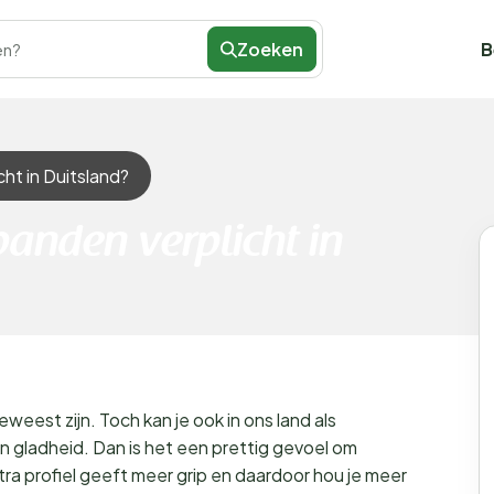
Zoeken
B
en?
ht in Duitsland?
anden verplicht in
weest zijn. Toch kan je ook in ons land als
n gladheid. Dan is het een prettig gevoel om
ra profiel geeft meer grip en daardoor hou je meer