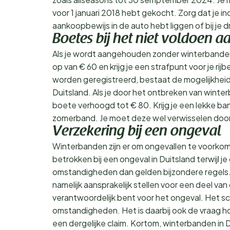
voor 1 januari 2018 hebt gekocht. Zorg dat je ind
aankoopbewijs in de auto hebt liggen of bij je d
Boetes bij het niet voldoen 
Als je wordt aangehouden zonder winterbanden t
op van € 60 en krijg je een strafpunt voor je rijb
worden geregistreerd, bestaat de mogelijkheid 
Duitsland. Als je door het ontbreken van wint
boete verhoogd tot € 80. Krijg je een lekke ba
zomerband. Je moet deze wel verwisselen door 
Verzekering bij een ongeval
Winterbanden zijn er om ongevallen te voorkom
betrokken bij een ongeval in Duitsland terwijl 
omstandigheden dan gelden bijzondere regels.
namelijk aansprakelijk stellen voor een deel van 
verantwoordelijk bent voor het ongeval. Het sc
omstandigheden. Het is daarbij ook de vraag 
een dergelijke claim. Kortom, winterbanden in D