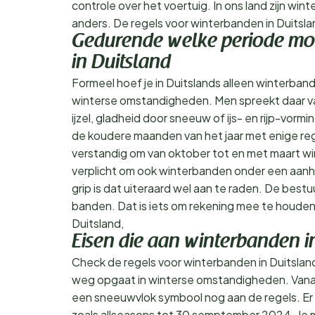
controle over het voertuig. In ons land zijn wint
anders. De regels voor winterbanden in Duitsland
Gedurende welke periode moe
in Duitsland
Formeel hoef je in Duitslands alleen winterband
winterse omstandigheden. Men spreekt daar va
ijzel, gladheid door sneeuw of ijs- en rijp-vorm
de koudere maanden van het jaar met enige reg
verstandig om van oktober tot en met maart wi
verplicht om ook winterbanden onder een aan
grip is dat uiteraard wel aan te raden. De bestuu
banden. Dat is iets om rekening mee te houden 
Duitsland,
Eisen die aan winterbanden i
Check de regels voor winterbanden in Duitsland
weg opgaat in winterse omstandigheden. Vanaf
een sneeuwvlok symbool nog aan de regels. Er
zoals allseasons tot 30 semptember 2024. Je