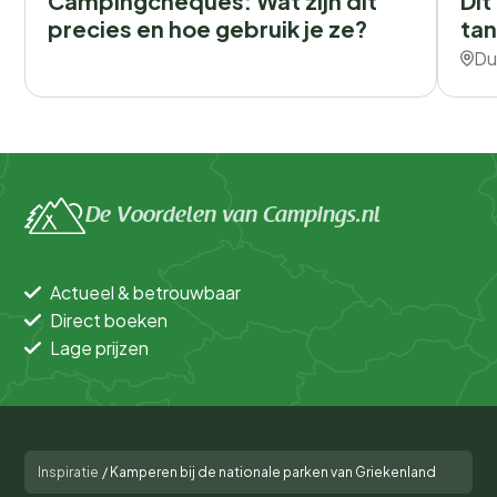
Campingcheques: Wat zijn dit
Dit
precies en hoe gebruik je ze?
tan
Du
De Voordelen van Campings.nl
Actueel & betrouwbaar
Direct boeken
Lage prijzen
Inspiratie
/
Kamperen bij de nationale parken van Griekenland