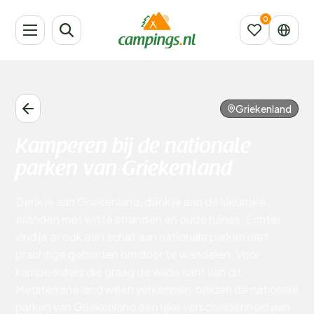
Griekenland
Kamperen bij de nationale
parken van Griekenland
Denk je aan Griekenland, denk je aan de kleurrijke
eilanden met witte stranden en oude ruïnes. Echter
vind je er ook een schat aan nationale parken met
prachtige gebieden om door te wandelen. Voor
kampeerders die graag de wilde kant van dit
Mediterrane land willen verkennen, bieden de nationale
parken van Griekenland een rijke verscheidenheid aan