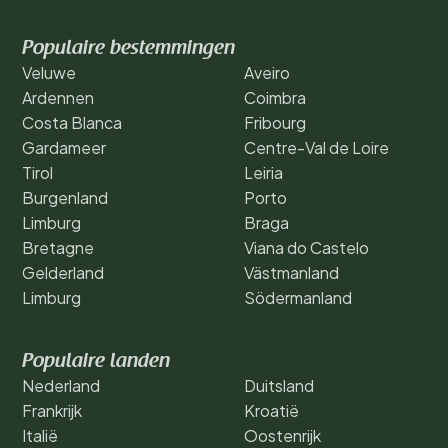
Populaire bestemmingen
Veluwe
Aveiro
Ardennen
Coimbra
Costa Blanca
Fribourg
Gardameer
Centre-Val de Loire
Tirol
Leiria
Burgenland
Porto
Limburg
Braga
Bretagne
Viana do Castelo
Gelderland
Västmanland
Limburg
Södermanland
Populaire landen
Nederland
Duitsland
Frankrijk
Kroatië
Italië
Oostenrijk