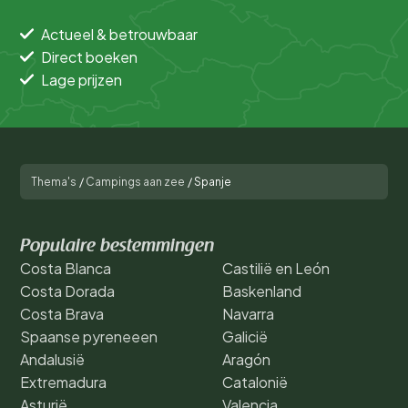
Actueel & betrouwbaar
Direct boeken
Lage prijzen
Thema's
/
Campings aan zee
/
Spanje
Populaire bestemmingen
Costa Blanca
Castilië en León
Costa Dorada
Baskenland
Costa Brava
Navarra
Spaanse pyreneeen
Galicië
Andalusië
Aragón
Extremadura
Catalonië
Asturië
Valencia