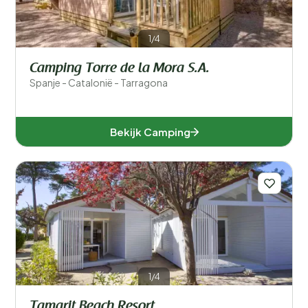
1/4
Camping Torre de la Mora S.A.
Spanje - Catalonië - Tarragona
Bekijk Camping
1/4
Tamarit Beach Resort