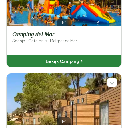
Andalusië (6)
Asturië (1)
1/4
Cantabrië (1)
Camping del Mar
Catalonië (50)
Spanje - Catalonië - Malgrat de Mar
Valencia (7)
Bekijk Camping
Populaire filters
Type accommodatie
Zwemmen
Algemeen
1/4
Sport en vrije tijd