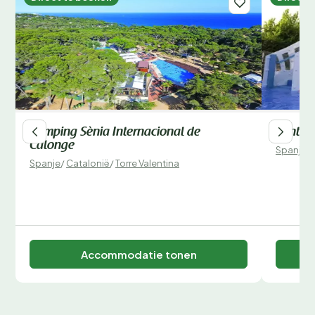
Camping Sènia Internacional de
Sant A
Calonge
Spanje
/
Spanje
/
Catalonië
/
Torre Valentina
Accommodatie tonen