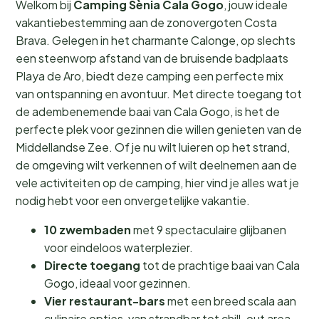
Welkom bij
Camping Sènia Cala Gogo
, jouw ideale
vakantiebestemming aan de zonovergoten Costa
Brava. Gelegen in het charmante Calonge, op slechts
een steenworp afstand van de bruisende badplaats
Playa de Aro, biedt deze camping een perfecte mix
van ontspanning en avontuur. Met directe toegang tot
de adembenemende baai van Cala Gogo, is het de
perfecte plek voor gezinnen die willen genieten van de
Middellandse Zee. Of je nu wilt luieren op het strand,
de omgeving wilt verkennen of wilt deelnemen aan de
vele activiteiten op de camping, hier vind je alles wat je
nodig hebt voor een onvergetelijke vakantie.
10 zwembaden
met 9 spectaculaire glijbanen
voor eindeloos waterplezier.
Directe toegang
tot de prachtige baai van Cala
Gogo, ideaal voor gezinnen.
Vier restaurant-bars
met een breed scala aan
culinaire opties, van strandbar tot chill-out area.