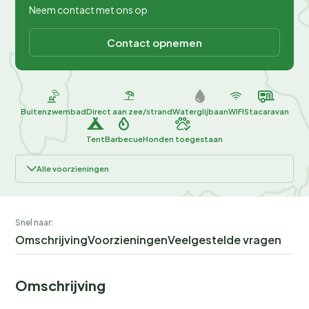
Neem contact met ons op
Contact opnemen
Buitenzwembad
Direct aan zee/strand
Waterglijbaan
WIFI
Stacaravan
Tent
Barbecue
Honden toegestaan
Alle voorzieningen
Snel naar:
Omschrijving
Voorzieningen
Veelgestelde vragen
Omschrijving