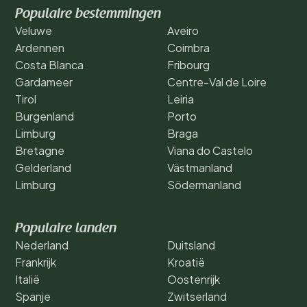
Populaire bestemmingen
Veluwe
Aveiro
Ardennen
Coimbra
Costa Blanca
Fribourg
Gardameer
Centre-Val de Loire
Tirol
Leiria
Burgenland
Porto
Limburg
Braga
Bretagne
Viana do Castelo
Gelderland
Västmanland
Limburg
Södermanland
Populaire landen
Nederland
Duitsland
Frankrijk
Kroatië
Italië
Oostenrijk
Spanje
Zwitserland