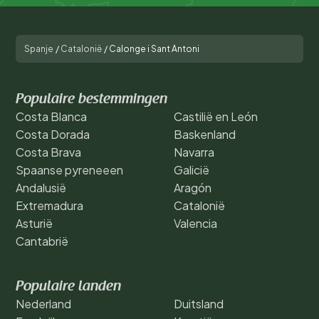
Spanje
/
Catalonië
/
Calonge i Sant Antoni
Populaire bestemmingen
Costa Blanca
Castilië en León
Costa Dorada
Baskenland
Costa Brava
Navarra
Spaanse pyreneeen
Galicië
Andalusië
Aragón
Extremadura
Catalonië
Asturië
Valencia
Cantabrië
Populaire landen
Nederland
Duitsland