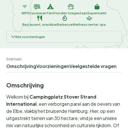
WIFI
Stacaravan
Tent
Honden toegestaan
Supermarkt
Restaurant, snackbar
Barbecue
Wellness center, spa
Alle voorzieningen
Snel naar:
Omschrijving
Voorzieningen
Veelgestelde vragen
Omschrijving
Welkom bij
Campingplatz Stover Strand
International
, een verborgen parel aan de oevers van
de Elbe, vlakbij het bruisende Hamburg. Hier, op een
uitgestrekt terrein van 30 hectare, vind je een unieke
mix van natuurlijke schoonheid en culturele rijkdom. Of