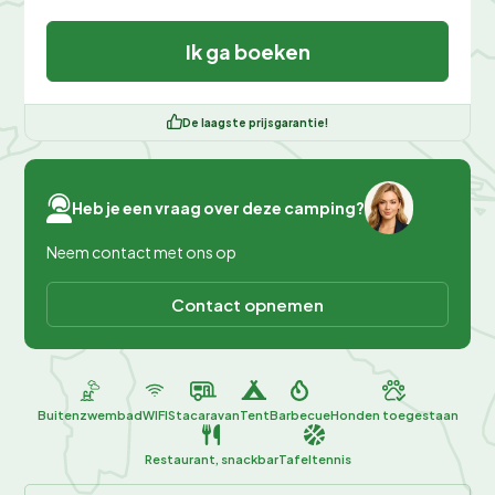
Ik ga boeken
De laagste prijsgarantie!
Heb je een vraag over deze camping?
Neem contact met ons op
Contact opnemen
Buitenzwembad
WIFI
Stacaravan
Tent
Barbecue
Honden toegestaan
Restaurant, snackbar
Tafeltennis