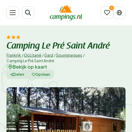
Camping Le Pré Saint André
Frankrijk
/
Occitanië
/
Gard
/
Souvignargues
/
Camping Le Pré Saint André
Bekijk op kaart
|
Delen
Opslaan