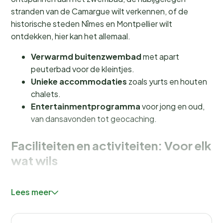
stranden van de Camargue wilt verkennen, of de
historische steden Nîmes en Montpellier wilt
ontdekken, hier kan het allemaal.
Verwarmd buitenzwembad
met apart
peuterbad voor de kleintjes.
Unieke accommodaties
zoals yurts en houten
chalets.
Entertainmentprogramma
voor jong en oud,
van dansavonden tot geocaching.
Faciliteiten en activiteiten: Voor elk
wat wils
Bij Camping Le Pré Saint André draait alles om plezier
Lees meer
en ontspanning. Neem een duik in het
verwarmde
buitenzwembad
, dat van 1 mei tot 30 september
geopend is, of laat de kleintjes spetteren in het aparte