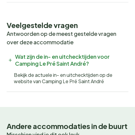
de Camargue, waar je kunt genieten van zon, zee en
zand.
Veelgestelde vragen
In de zomer kun je deelnemen aan lokale
Antwoorden op de meest gestelde vragen
dorpsmarkten
en
festivals
, terwijl de
wintermaanden perfect zijn voor een bezoek aan
over deze accommodatie
sfeervolle
kerstmarkten
of een schaatstocht op een
van de nabijgelegen ijsbanen.
Wat zijn de in- en uitchecktijden voor
Camping Le Pré Saint André?
Boek nu jouw onvergetelijke
Bekijk de actuele in- en uitchecktijden op de
vakantie!
website van Camping Le Pré Saint André
Wil jij wakker worden met het geluid van fluitende
vogels en de geur van verse broodjes? Boek nu jouw
plek bij
Camping Le Pré Saint André
en beleef een
onvergetelijke kampeervakantie! Wees er snel bij, want
populaire periodes zijn snel volgeboekt. Tot snel in het
Andere accommodaties in de buurt
prachtige Souvignargues!
Misschien vind je dit ook leuk