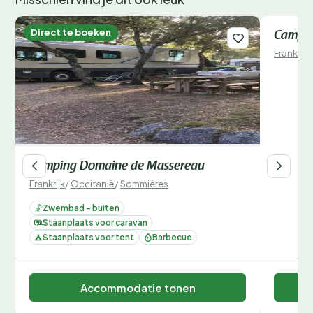
Direct te boeken
Direct 
Campin
Frankrijk
Camping Domaine de Massereau
Frankrijk
/
Occitanië
/
Sommières
Zwembad - buiten
Staanplaats voor caravan
Staanplaats voor tent
Barbecue
Accommodatie tonen