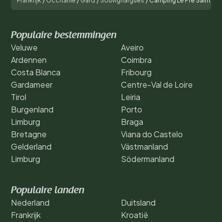
Frankrijk
/
Occitanië
/
Gard
/
Souvignargues
/
Camping Le Pré Saint An
Populaire bestemmingen
Veluwe
Aveiro
Ardennen
Coimbra
Costa Blanca
Fribourg
Gardameer
Centre-Val de Loire
Tirol
Leiria
Burgenland
Porto
Limburg
Braga
Bretagne
Viana do Castelo
Gelderland
Västmanland
Limburg
Södermanland
Populaire landen
Nederland
Duitsland
Frankrijk
Kroatië