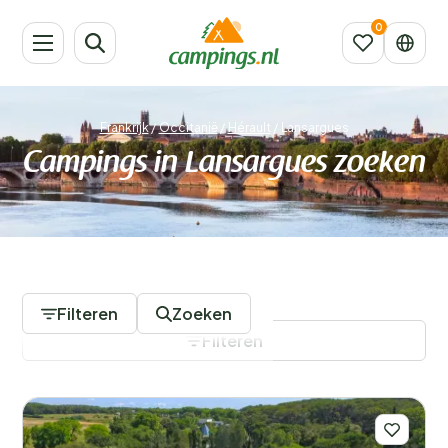
Frankrijk
/
Occitanië
/
Hérault
/
Lansargues
Campings in Lansargues zoeken
15 Campings
Filteren
Zoeken
Filteren