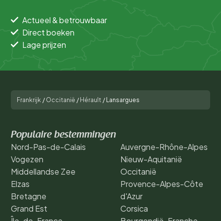
Actueel & betrouwbaar
Direct boeken
Lage prijzen
Frankrijk
/
Occitanië
/
Hérault
/
Lansargues
Populaire bestemmingen
Nord-Pas-de-Calais
Auvergne-Rhône-Alpes
Vogezen
Nieuw-Aquitanië
Middellandse Zee
Occitanië
Elzas
Provence-Alpes-Côte
Bretagne
d'Azur
Grand Est
Corsica
Île-de-France
Bourgondië-Franche-