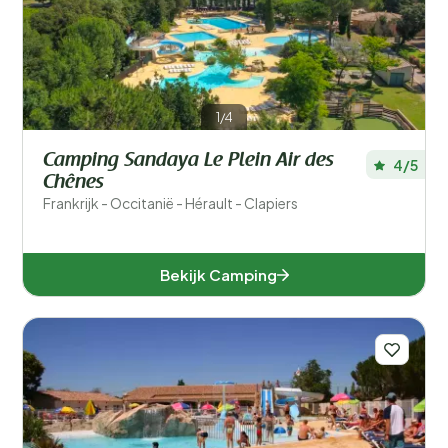
Filters opslaan
1/4
Populaire filters
Camping Sandaya Le Plein Air des
4/5
Type accommodatie
Chênes
Frankrijk - Occitanië - Hérault - Clapiers
Zwemmen
Algemeen
Bekijk Camping
Sport en vrije tijd