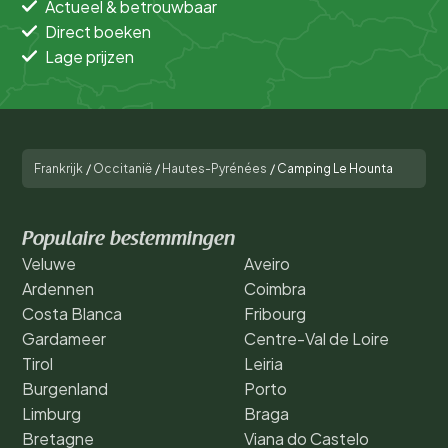
Actueel & betrouwbaar
Direct boeken
Lage prijzen
Frankrijk
/
Occitanië
/
Hautes-Pyrénées
/
Camping Le Hounta
Populaire bestemmingen
Veluwe
Aveiro
Ardennen
Coimbra
Costa Blanca
Fribourg
Gardameer
Centre-Val de Loire
Tirol
Leiria
Burgenland
Porto
Limburg
Braga
Bretagne
Viana do Castelo