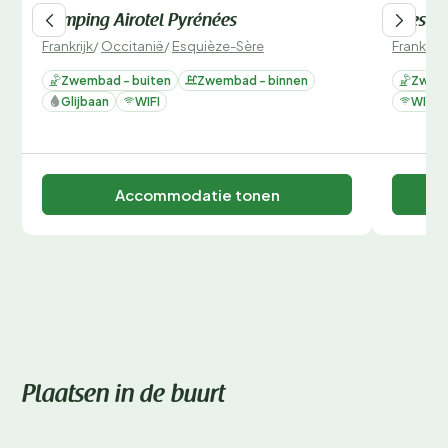
Camping Airotel Pyrénées
Sites &
Frankrijk
/
Occitanië
/
Esquièze-Sère
Frankrijk
Zwembad - buiten
Zwembad - binnen
Zwemb
Glijbaan
WIFI
WIFI
Accommodatie tonen
Plaatsen in de buurt