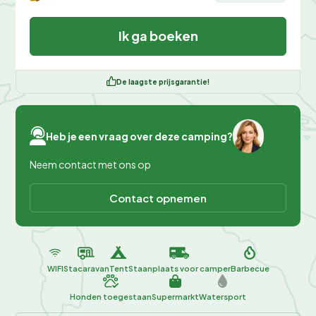
Ik ga boeken
De laagste prijsgarantie!
Heb je een vraag over deze camping?
Neem contact met ons op
Contact opnemen
WIFI
Stacaravan
Tent
Staanplaats voor camper
Barbecue
Honden toegestaan
Supermarkt
Watersport