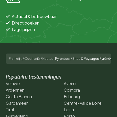
Actueel & betrouwbaar
Direct boeken
Lage prijzen
Frankrijk
/
Occitanië
/
Hautes-Pyrénées
/
Sites & Paysages Pyrénévas
Populaire bestemmingen
Veluwe
Aveiro
Ardennen
Coimbra
Costa Blanca
Fribourg
Gardameer
Centre-Val de Loire
Tirol
Leiria
Burgenland
Porto