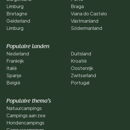
Limburg
Braga
Bretagne
Viana do Castelo
Gelderland
Västmanland
Limburg
Södermanland
Populaire landen
Nederland
Duitsland
Frankrijk
Kroatië
Italië
Oostenrijk
Spanje
Zwitserland
België
Portugal
Populaire thema's
Natuurcampings
Campings aan zee
Hondencampings
Campercampings