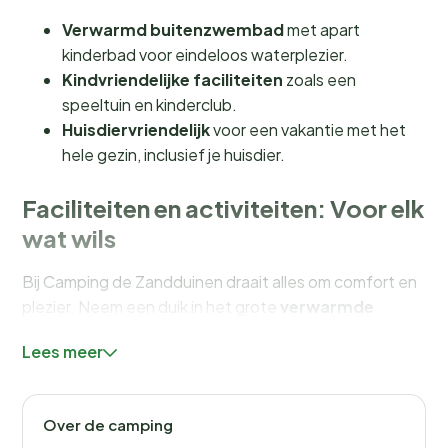
Verwarmd buitenzwembad
met apart
kinderbad voor eindeloos waterplezier.
Kindvriendelijke faciliteiten
zoals een
speeltuin en kinderclub.
Huisdiervriendelijk
voor een vakantie met het
hele gezin, inclusief je huisdier.
Faciliteiten en activiteiten: Voor elk
wat wils
Bij Camping de Zandduinen draait alles om comfort en
plezier. Neem een duik in het grote
verwarmde
buitenzwembad
, terwijl de kleintjes zich vermaken in
Lees meer
het aparte kinderbad. Voor de avontuurlijke zielen zijn
er tal van sportieve activiteiten zoals fietsen en
wandelen in de nabijgelegen natuurgebieden. De
Over de camping
camping biedt ook een scala aan