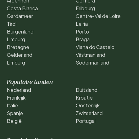
Ardennen
Coimbra
Costa Blanca
Fribourg
Gardameer
Centre-Val de Loire
Tirol
Leiria
Burgenland
Porto
Limburg
Braga
Bretagne
Viana do Castelo
Gelderland
Västmanland
Limburg
Södermanland
Populaire landen
Nederland
Duitsland
Frankrijk
Kroatië
Italië
Oostenrijk
Spanje
Zwitserland
België
Portugal