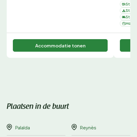
Staan
Staan
Staan
Honde
Accommodatie tonen
Plaatsen in de buurt
Palalda
Reynès