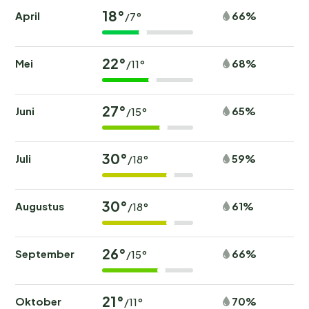
18°
April
66%
/7°
22°
Mei
68%
/11°
27°
Juni
65%
/15°
30°
Juli
59%
/18°
30°
Augustus
61%
/18°
26°
September
66%
/15°
21°
Oktober
70%
/11°