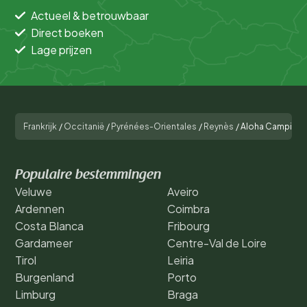
Actueel & betrouwbaar
Direct boeken
Lage prijzen
Frankrijk
/
Occitanië
/
Pyrénées-Orientales
/
Reynès
/
Aloha Camping 
Populaire bestemmingen
Veluwe
Aveiro
Ardennen
Coimbra
Costa Blanca
Fribourg
Gardameer
Centre-Val de Loire
Tirol
Leiria
Burgenland
Porto
Limburg
Braga