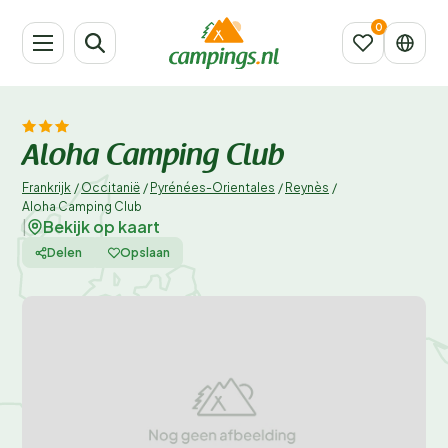
Aloha Camping Club
Frankrijk
/
Occitanië
/
Pyrénées-Orientales
/
Reynès
/
Aloha Camping Club
Bekijk op kaart
|
Delen
Opslaan