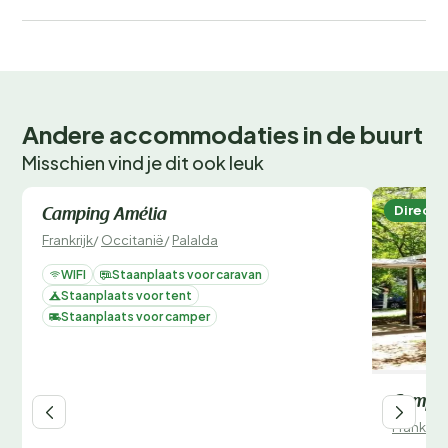
Andere accommodaties in de buurt
Misschien vind je dit ook leuk
Direct te boeken
Direct 
Camping Amélia
Frankrijk
/
Occitanië
/
Palalda
WIFI
Staanplaats voor caravan
Staanplaats voor tent
Staanplaats voor camper
Campin
Frankrijk