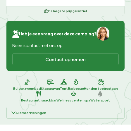
De laagste prijsgarantie!
Heb je een vraag over deze camping?
Neem contact met ons op
Contact opnemen
Buitenzwembad
Stacaravan
Tent
Barbecue
Honden toegestaan
Restaurant, snackbar
Wellness center, spa
Watersport
Alle voorzieningen