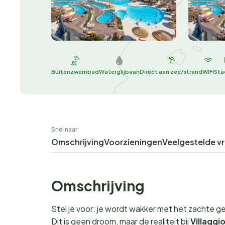
Buitenzwembad
Waterglijbaan
Direct aan zee/strand
WIFI
Sta
Snel naar:
Omschrijving
Voorzieningen
Veelgestelde v
Omschrijving
Stel je voor: je wordt wakker met het zachte 
Dit is geen droom, maar de realiteit bij
Villaggi