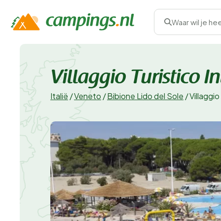
Waar wil je he
Villaggio Turistico I
Italië
/
Veneto
/
Bibione Lido del Sole
/
Villaggio