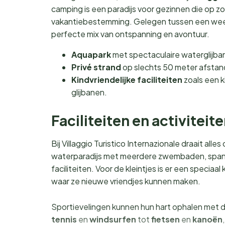
camping is een paradijs voor gezinnen die op zoe
vakantiebestemming. Gelegen tussen een weel
perfecte mix van ontspanning en avontuur.
Aquapark
met spectaculaire waterglijba
Privé strand
op slechts 50 meter afstan
Kindvriendelijke faciliteiten
zoals een 
glijbanen.
Faciliteiten en activitei
Bij Villaggio Turistico Internazionale draait all
waterparadijs met meerdere zwembaden, spa
faciliteiten. Voor de kleintjes is er een speci
waar ze nieuwe vriendjes kunnen maken.
Sportievelingen kunnen hun hart ophalen met de
tennis
en
windsurfen
tot
fietsen
en
kanoën