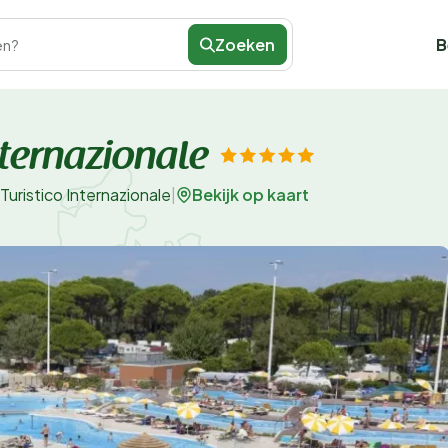
Zoeken
B
en?
nternazionale
Bekijk op kaart
 Turistico Internazionale
|