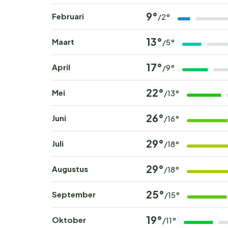
9°
Februari
/2°
13°
Maart
/5°
17°
April
/9°
22°
Mei
/13°
26°
Juni
/16°
29°
Juli
/18°
29°
Augustus
/18°
25°
September
/15°
19°
Oktober
/11°