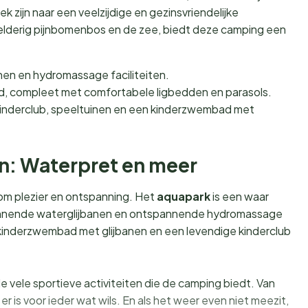
k zijn naar een veelzijdige en gezinsvriendelijke
derig pijnbomenbos en de zee, biedt deze camping een
nen en hydromassage faciliteiten.
d, compleet met comfortabele ligbedden en parasols.
kinderclub, speeltuinen en een kinderzwembad met
ten: Waterpret en meer
es om plezier en ontspanning. Het
aquapark
is een waar
nnende waterglijbanen en ontspannende hydromassage
aal kinderzwembad met glijbanen en een levendige kinderclub
 vele sportieve activiteiten die de camping biedt. Van
, er is voor ieder wat wils. En als het weer even niet meezit,