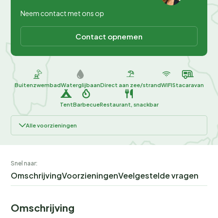
Neem contact met ons op
Contact opnemen
Buitenzwembad
Waterglijbaan
Direct aan zee/strand
WIFI
Stacaravan
Tent
Barbecue
Restaurant, snackbar
Alle voorzieningen
Snel naar:
Omschrijving
Voorzieningen
Veelgestelde vragen
Omschrijving