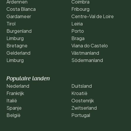
Ardennen
Coimbra
Costa Blanca
Fribourg
Gardameer
Centre-Val de Loire
Tirol
Leiria
Burgenland
Porto
Limburg
Braga
Bretagne
Viana do Castelo
Gelderland
Västmanland
Limburg
Södermanland
Populaire landen
Nederland
Duitsland
Frankrijk
Kroatië
Italië
Oostenrijk
Spanje
Zwitserland
België
Portugal