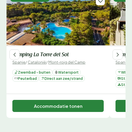
Camping La Torre del Sol
Campin
Spanje
/
Catalonië
/
Mont-roig del Camp
Spanje
/
Zwembad - buiten
Watersport
WIFI
Peuterbad
Direct aan zee/strand
Staan
Staan
Accommodatie tonen