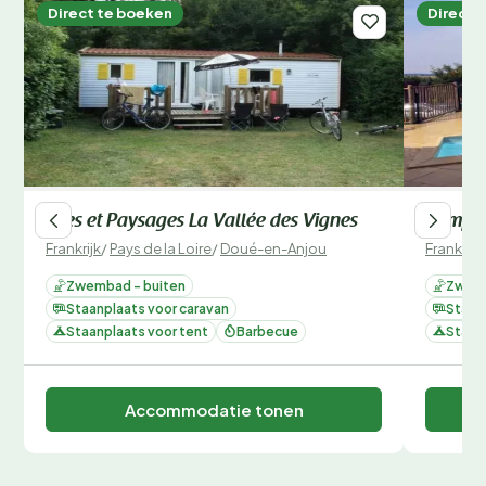
Direct te boeken
Direct 
Sites et Paysages La Vallée des Vignes
Camping
Frankrijk
/
Pays de la Loire
/
Doué-en-Anjou
Frankrijk
Zwembad - buiten
Zwemb
Staanplaats voor caravan
Staan
Staanplaats voor tent
Barbecue
Staan
Accommodatie tonen