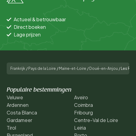
Actueel & betrouwbaar
Direct boeken
Lage prijzen
Frankrijk
/
Pays de la Loire
/
Maine-et-Loire
/
Doué-en-Anjou
/
Les Riv
Populaire bestemmingen
Veluwe
Aveiro
Ardennen
Coimbra
Costa Blanca
Fribourg
Gardameer
Centre-Val de Loire
Tirol
Leiria
Burgenland
Porto