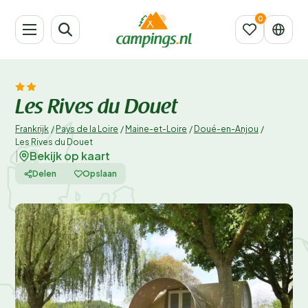
Les Rives du Douet
Frankrijk
/
Pays de la Loire
/
Maine-et-Loire
/
Doué-en-Anjou
/
Les Rives du Douet
Bekijk op kaart
|
Delen
Opslaan