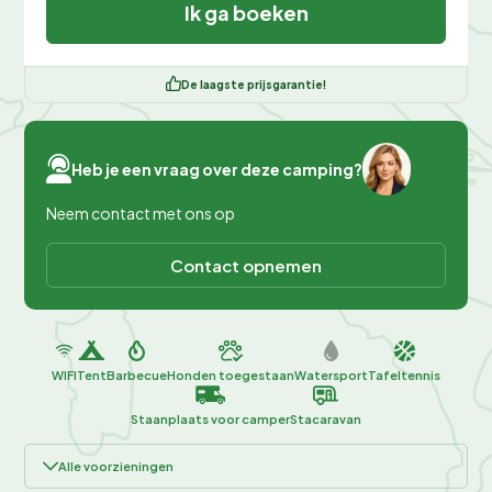
Ik ga boeken
De laagste prijsgarantie!
Heb je een vraag over deze camping?
Neem contact met ons op
Contact opnemen
WIFI
Tent
Barbecue
Honden toegestaan
Watersport
Tafeltennis
Staanplaats voor camper
Stacaravan
Alle voorzieningen