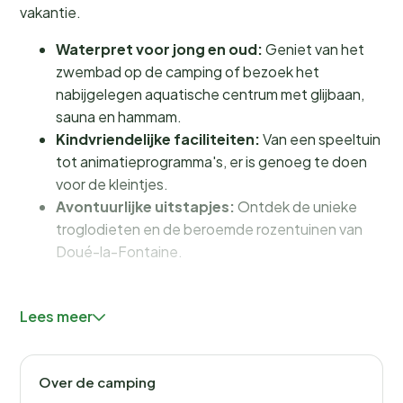
vakantie.
Waterpret voor jong en oud:
Geniet van het
zwembad op de camping of bezoek het
nabijgelegen aquatische centrum met glijbaan,
sauna en hammam.
Kindvriendelijke faciliteiten:
Van een speeltuin
tot animatieprogramma's, er is genoeg te doen
voor de kleintjes.
Avontuurlijke uitstapjes:
Ontdek de unieke
troglodieten en de beroemde rozentuinen van
Doué-la-Fontaine.
Faciliteiten en activiteiten voor het
Lees meer
hele gezin
Bij Camping Les Rives du Douet draait alles om plezier
Over de camping
en ontspanning. Het
zwembad
op het terrein biedt