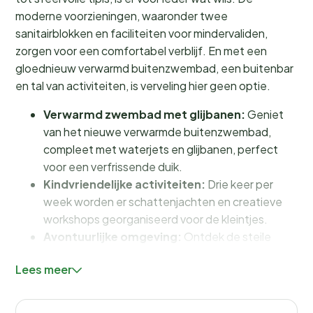
moderne voorzieningen, waaronder twee
sanitairblokken en faciliteiten voor mindervaliden,
zorgen voor een comfortabel verblijf. En met een
gloednieuw verwarmd buitenzwembad, een buitenbar
en tal van activiteiten, is verveling hier geen optie.
Verwarmd zwembad met glijbanen:
Geniet
van het nieuwe verwarmde buitenzwembad,
compleet met waterjets en glijbanen, perfect
voor een verfrissende duik.
Kindvriendelijke activiteiten:
Drie keer per
week worden er schattenjachten en creatieve
workshops georganiseerd voor de kleintjes.
Avontuurlijke omgeving:
Ontdek de steile
landschappen van de Argenton Vallei met
Lees meer
wandel- en fietsroutes.
Faciliteiten en activiteiten: Plezier