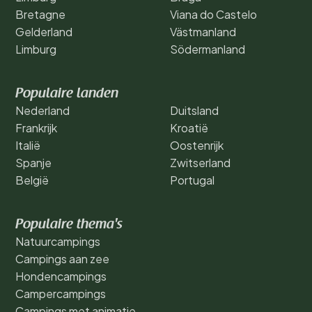
Bretagne
Viana do Castelo
Gelderland
Västmanland
Limburg
Södermanland
Populaire landen
Nederland
Duitsland
Frankrijk
Kroatië
Italië
Oostenrijk
Spanje
Zwitserland
België
Portugal
Populaire thema's
Natuurcampings
Campings aan zee
Hondencampings
Campercampings
Campings met animatie