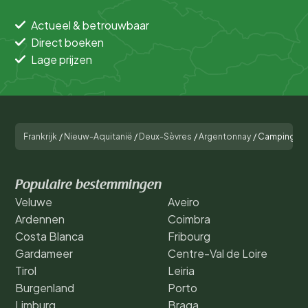
Actueel & betrouwbaar
Direct boeken
Lage prijzen
Frankrijk
/
Nieuw-Aquitanië
/
Deux-Sèvres
/
Argentonnay
/
Camping du 
Populaire bestemmingen
Veluwe
Aveiro
Ardennen
Coimbra
Costa Blanca
Fribourg
Gardameer
Centre-Val de Loire
Tirol
Leiria
Burgenland
Porto
Limburg
Braga