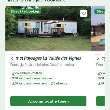
onvergetelijke kampeervakantie! Wees er snel bij, want
populaire periodes zijn snel volgeboekt.
Direct te boeken
Direct 
Sites et Paysages La Vallée des Vignes
Camping
Frankrijk
/
Pays de la Loire
/
Doué-en-Anjou
Frankrijk
Zwembad - buiten
Zwemb
Staanplaats voor caravan
Staan
Staanplaats voor tent
Barbecue
Staan
Accommodatie tonen