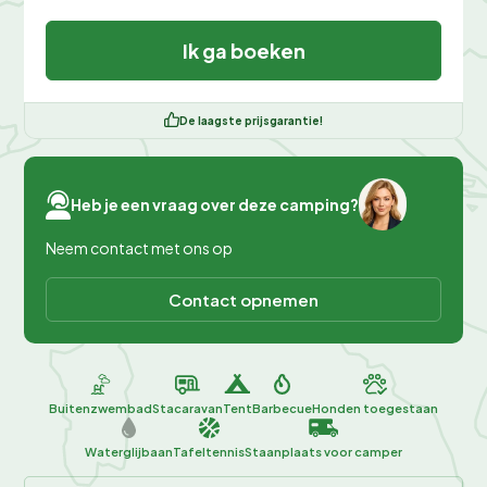
Ik ga boeken
De laagste prijsgarantie!
Heb je een vraag over deze camping?
Neem contact met ons op
Contact opnemen
Buitenzwembad
Stacaravan
Tent
Barbecue
Honden toegestaan
Waterglijbaan
Tafeltennis
Staanplaats voor camper