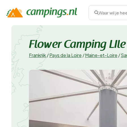
Waar wil je he
Flower Camping LIle
Frankrijk
/
Pays de la Loire
/
Maine-et-Loire
/
Sa