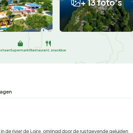
+ 13 foto's
estaan
Supermarkt
Restaurant, snackbar
ragen
d in de rivier de Loire, omringd door de rustgevende geluiden