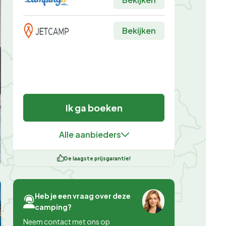
Bekijken
Ik ga boeken
Alle aanbieders
De laagste prijsgarantie!
Heb je een vraag over deze
camping?
Neem contact met ons op