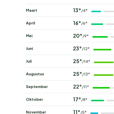
13°
Maart
/4°
16°
April
/6°
20°
Mei
/9°
23°
Juni
/12°
25°
Juli
/14°
25°
Augustus
/13°
22°
September
/11°
17°
Oktober
/8°
11°
November
/5°