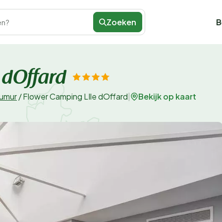
Zoeken
B
en?
 dOffard
Bekijk op kaart
umur
/
Flower Camping LIle dOffard
|