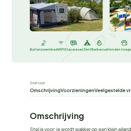
Buitenzwembad
WIFI
Stacaravan
Tent
Barbecue
Honden toeg
Snel naar:
Omschrijving
Voorzieningen
Veelgestelde v
Omschrijving
Stel je voor: je wordt wakker op een klein eilan