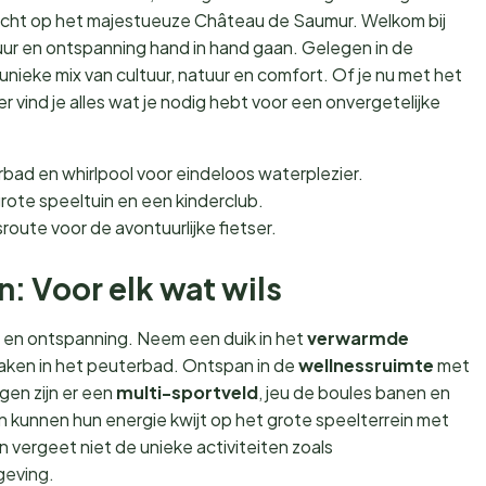
cht op het majestueuze Château de Saumur. Welkom bij
uur en ontspanning hand in hand gaan. Gelegen in de
unieke mix van cultuur, natuur en comfort. Of je nu met het
er vind je alles wat je nodig hebt voor een onvergetelijke
ad en whirlpool voor eindeloos waterplezier.
rote speeltuin en een kinderclub.
sroute voor de avontuurlijke fietser.
en: Voor elk wat wils
ier en ontspanning. Neem een duik in het
verwarmde
ermaken in het peuterbad. Ontspan in de
wellnessruimte
met
gen zijn er een
multi-sportveld
, jeu de boules banen en
n kunnen hun energie kwijt op het grote speelterrein met
vergeet niet de unieke activiteiten zoals
geving.