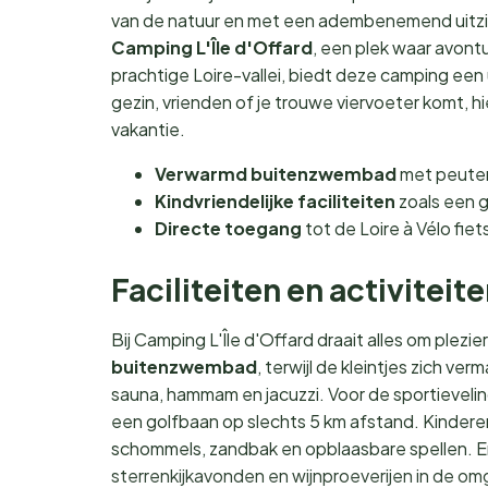
van de natuur en met een adembenemend uitzi
Camping L'Île d'Offard
, een plek waar avont
prachtige Loire-vallei, biedt deze camping een 
gezin, vrienden of je trouwe viervoeter komt, hi
vakantie.
Verwarmd buitenzwembad
met peuterb
Kindvriendelijke faciliteiten
zoals een g
Directe toegang
tot de Loire à Vélo fiet
Faciliteiten en activiteit
Bij Camping L'Île d'Offard draait alles om plez
buitenzwembad
, terwijl de kleintjes zich v
sauna, hammam en jacuzzi. Voor de sportievelin
een golfbaan op slechts 5 km afstand. Kindere
schommels, zandbak en opblaasbare spellen. En 
sterrenkijkavonden en wijnproeverijen in de om