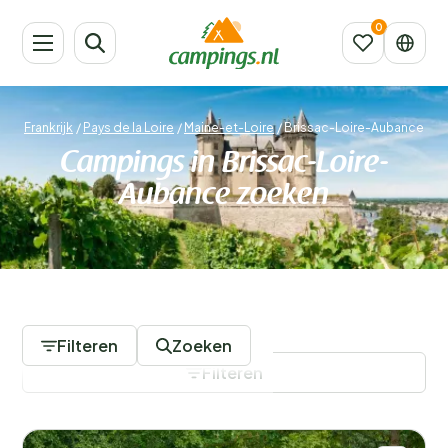
Frankrijk
/
Pays de la Loire
/
Maine-et-Loire
/
Brissac-Loire-Aubance
Campings in Brissac-Loire-
Aubance zoeken
8 Campings
Filteren
Zoeken
Filteren