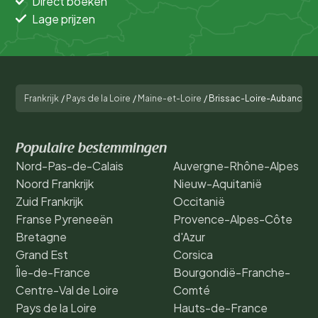
Direct boeken
Lage prijzen
Frankrijk
/
Pays de la Loire
/
Maine-et-Loire
/
Brissac-Loire-Aubance
Populaire bestemmingen
Nord-Pas-de-Calais
Auvergne-Rhône-Alpes
Noord Frankrijk
Nieuw-Aquitanië
Zuid Frankrijk
Occitanië
Franse Pyreneeën
Provence-Alpes-Côte
Bretagne
d'Azur
Grand Est
Corsica
Île-de-France
Bourgondië-Franche-
Centre-Val de Loire
Comté
Pays de la Loire
Hauts-de-France