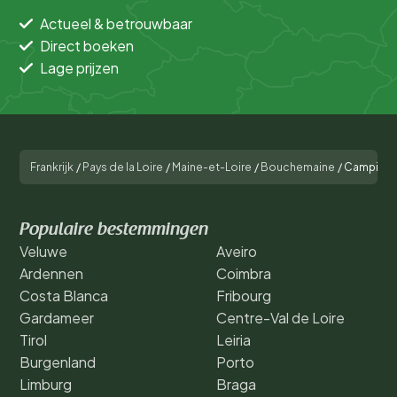
Actueel & betrouwbaar
Direct boeken
Lage prijzen
Frankrijk
/
Pays de la Loire
/
Maine-et-Loire
/
Bouchemaine
/
Camping 
Populaire bestemmingen
Veluwe
Aveiro
Ardennen
Coimbra
Costa Blanca
Fribourg
Gardameer
Centre-Val de Loire
Tirol
Leiria
Burgenland
Porto
Limburg
Braga