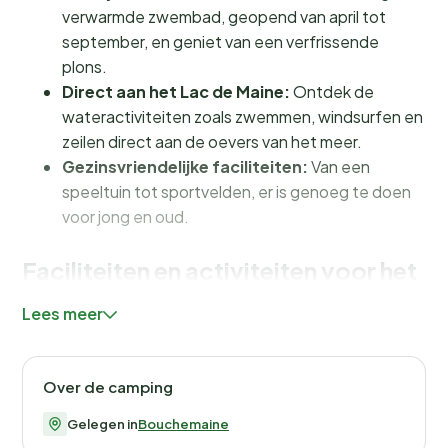
verwarmde zwembad, geopend van april tot
september, en geniet van een verfrissende
plons.
Direct aan het Lac de Maine:
Ontdek de
wateractiviteiten zoals zwemmen, windsurfen en
zeilen direct aan de oevers van het meer.
Gezinsvriendelijke faciliteiten:
Van een
speeltuin tot sportvelden, er is genoeg te doen
voor jong en oud.
Faciliteiten en activiteiten voor het
hele gezin
Lees meer
Camping d'Angers - Lac de Maine biedt een scala aan
faciliteiten die jouw vakantie compleet maken. Het
Over de camping
verwarmde zwembad is een favoriet onder de gasten,
perfect voor een duik op een warme zomerdag. Voor
Gelegen in
Bouchemaine
de kleintjes is er een speeltuin met diverse