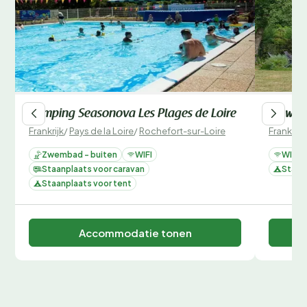
een onvergetelijke kampeervakantie! Wees er snel bij,
want populaire periodes zijn snel volgeboekt.
Camping Seasonova Les Plages de Loire
Flower
Frankrijk
/
Pays de la Loire
/
Rochefort-sur-Loire
Frankrijk
Zwembad - buiten
WIFI
WIFI
Staanplaats voor caravan
Staan
Staanplaats voor tent
Accommodatie tonen