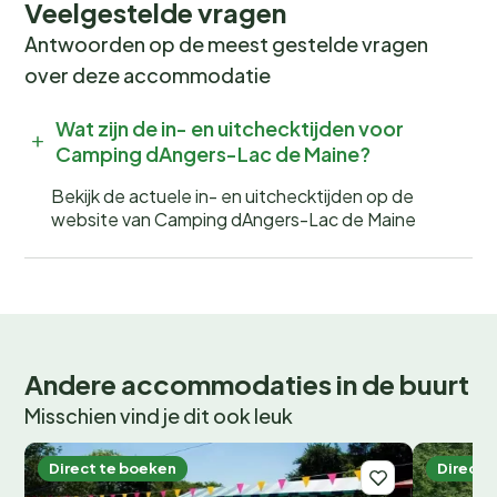
leiden je door het prachtige landschap, en er zijn
Veelgestelde vragen
regelmatig dorpsmarkten en lokale festivals te
Antwoorden op de meest gestelde vragen
bezoeken.
over deze accommodatie
Voor een perfecte dag vanuit de camping, begin je met
Wat zijn de in- en uitchecktijden voor
een fietstocht langs de Loire, gevolgd door een
Camping dAngers-Lac de Maine?
picknick aan het meer. Bezoek daarna een van de
nabijgelegen kastelen en sluit de dag af met een diner
Bekijk de actuele in- en uitchecktijden op de
website van Camping dAngers-Lac de Maine
in het campingrestaurant. In de zomer kun je genieten
van live muziekconcerten op de camping, terwijl de
wintermaanden uitnodigen tot schaatsen of een
bezoek aan de kerstmarkten.
Boek jouw onvergetelijke vakantie
Andere accommodaties in de buurt
Wil jij wakker worden met het geluid van fluitende
Misschien vind je dit ook leuk
vogels en de geur van verse broodjes? Boek nu jouw
plek bij Camping d'Angers - Lac de Maine en beleef
Direct te boeken
Direct 