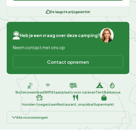
De laagste prijsgarantie!
Heb je een vraag over deze camping?
Neem contact met ons op
Contact opnemen
Buitenzwembad
WIFI
Staanplaats voor caravan
Tent
Barbecue
Honden toegestaan
Restaurant, snackbar
Supermarkt
Alle voorzieningen