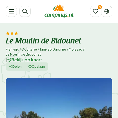
Le Moulin de Bidounet
Frankrijk
/
Occitanië
/
Tarn-et-Garonne
/
Moissac
/
Le Moulin de Bidounet
Bekijk op kaart
|
Delen
Opslaan