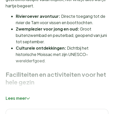
hartje begeert.
Rivieroever avontuur:
Directe toegang tot de
rivier de Tarn voor vissen en boottochten.
Zwemplezier voor jong en oud:
Groot
buitenzwembad en peuterbad, geopend van juni
tot september.
Culturele ontdekkingen:
Dichtbij het
historische Moissac met zijn UNESCO-
werelderfgoed.
Faciliteiten en activiteiten voor het
hele gezin
Bij Le Moulin de Bidounet draait alles om plezier en
Lees meer
ontspanning. Het grote
zwembad
biedt verkoeling op
warme zomerdagen, terwijl de kleintjes zich vermaken
in het aparte peuterbad. Voor de avontuurlijke zielen is