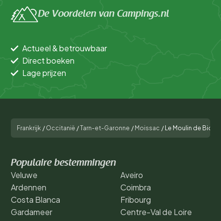
De Voordelen van Campings.nl
Actueel & betrouwbaar
Direct boeken
Lage prijzen
Frankrijk
/
Occitanië
/
Tarn-et-Garonne
/
Moissac
/
Le Moulin de Bidou
Populaire bestemmingen
Veluwe
Aveiro
Ardennen
Coimbra
Costa Blanca
Fribourg
Gardameer
Centre-Val de Loire