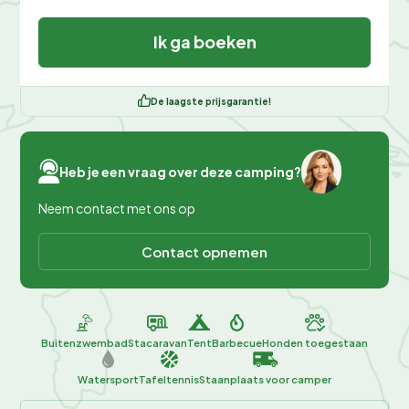
Ik ga boeken
De laagste prijsgarantie!
Heb je een vraag over deze camping?
Neem contact met ons op
Contact opnemen
Buitenzwembad
Stacaravan
Tent
Barbecue
Honden toegestaan
Watersport
Tafeltennis
Staanplaats voor camper