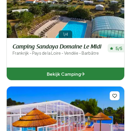
Filters opslaan
1/4
Populaire filters
Camping Sandaya Domaine Le Midi
5/5
Type accommodatie
Frankrijk - Pays de la Loire - Vendée - Barbâtre
Zwemmen
Bekijk Camping
Algemeen
Sport en vrije tijd