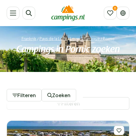
Frankrijk
/
Pays de la Loire
/
Loire-Atlantique
/
Pornic
Campings in Pornic zoeken
14 Campings
Filteren
Zoeken
Filteren