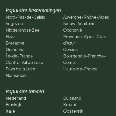
Populaire bestemmingen
Nord-Pas-de-Calais
Auvergne-Rhône-Alpes
Vogezen
Nieuw-Aquitanië
Middellandse Zee
Occitanië
Elzas
Provence-Alpes-Côte
Bretagne
d'Azur
Grand Est
Corsica
Île-de-France
Bourgondië-Franche-
Centre-Val de Loire
Comté
Pays de la Loire
Hauts-de-France
Normandië
Populaire landen
Nederland
Duitsland
Frankrijk
Kroatië
Italië
Oostenrijk