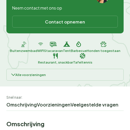
Neem contact met ons op
Contact opnemen
Buitenzwembad
WIFI
Stacaravan
Tent
Barbecue
Honden toegestaan
Restaurant, snackbar
Tafeltennis
Alle voorzieningen
Snel naar:
Omschrijving
Voorzieningen
Veelgestelde vragen
Omschrijving