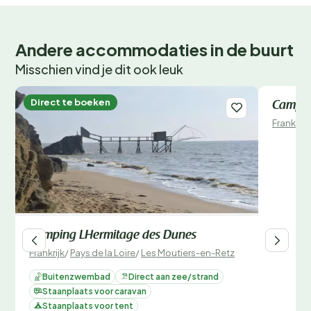
Andere accommodaties in de buurt
Misschien vind je dit ook leuk
Direct te boeken
Direct 
Camping
Frankrijk
Camping LHermitage des Dunes
Frankrijk
/
Pays de la Loire
/
Les Moutiers-en-Retz
Buitenzwembad
Direct aan zee/strand
Staanplaats voor caravan
Staanplaats voor tent