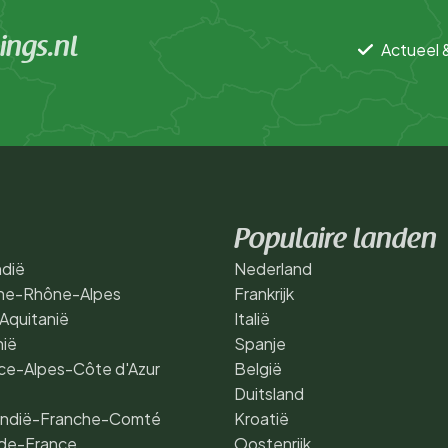
ngs.nl
Actueel 
Populaire landen
dië
Nederland
ne-Rhône-Alpes
Frankrijk
Aquitanië
Italië
nië
Spanje
ce-Alpes-Côte d'Azur
België
Duitsland
ndië-Franche-Comté
Kroatië
de-France
Oostenrijk