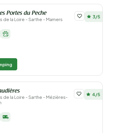
s Portes du Peche
3/5
ys de la Loire - Sarthe - Mamers
mping
audières
4/5
ys de la Loire - Sarthe - Mézières-
n