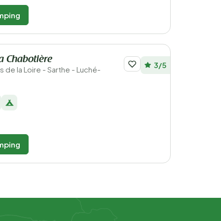
mping
a Chabotière
3/5
ys de la Loire - Sarthe - Luché-
mping