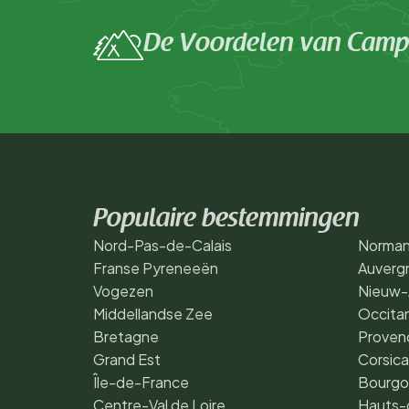
De Voordelen van Campi
Populaire bestemmingen
Nord-Pas-de-Calais
Norman
Franse Pyreneeën
Auverg
Vogezen
Nieuw-
Middellandse Zee
Occita
Bretagne
Proven
Grand Est
Corsica
Île-de-France
Bourgo
Centre-Val de Loire
Hauts-